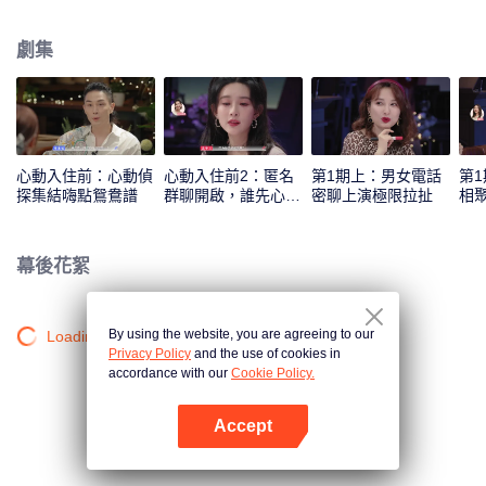
汪蘇瀧、孟子義共同組成心動偵探，來反觀和解讀素人之間的情感交流和心動
信號，並進行心動連線。
劇集
心動入住前：心動偵
心動入住前2：匿名
第1期上：男女電話
第
探集結嗨點鴛鴦譜
群聊開啟，誰先心
密聊上演極限拉扯
相
動？
幕後花絮
By using the website, you are agreeing to our
Loading…
Privacy Policy
and the use of cookies in
accordance with our
Cookie Policy.
Accept
打開App