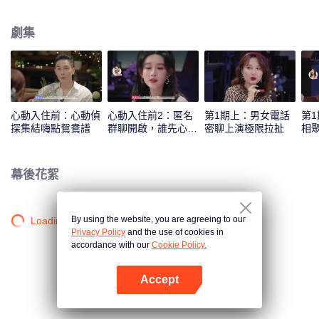
汪蘇瀧、孟子義共同組成心動偵探，來反觀和解讀素人之間的情感交流和心動
信號，並進行心動連線。
劇集
心動入住前：心動偵
心動入住前2：匿名
第1期上：男女電話
第
探集結嗨點鴛鴦譜
群聊開啟，誰先心
密聊上演極限拉扯
相
動？
幕後花絮
By using the website, you are agreeing to our
Loading…
Privacy Policy
and the use of cookies in
accordance with our
Cookie Policy.
Accept
打開App