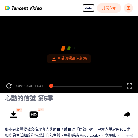
打開App
zh-tw
享受流暢高清劇集
00:00:00
/
01:14:41
心動的信號 第5季
都市男女戀愛社交推理真人秀節目，節目以「信號小屋」中素人單身男女日常
相處的生活細節和情感走向為主體，每期邀請 Angelababy、 李承鉉 、 吳昕、
全部