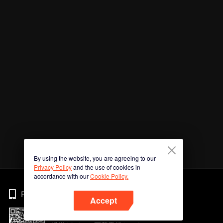
By using the website, you are agreeing to our
Privacy Policy
and the use of cookies in
accordance with our
Cookie Policy.
Phone
Accept