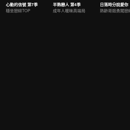
心動的信號 第7季
半熟戀人 第4季
日落時分說愛你
穩坐戀綜TOP
成年人暖昧高端局
熟齡哥姐勇闖戀