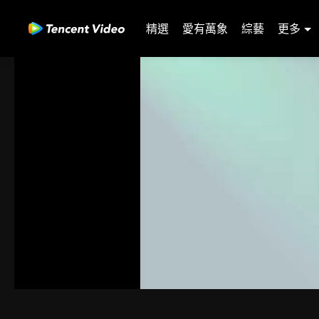
精選
愛有萬象
綜藝
更多