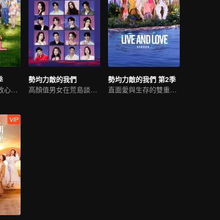
季
勢均力敵的我們
勢均力敵的我們 第2季
開篇即旅行，勇敢心動吧
高顏值男女在荒島談戀愛
直面愛與生存的雙重挑戰
VIP