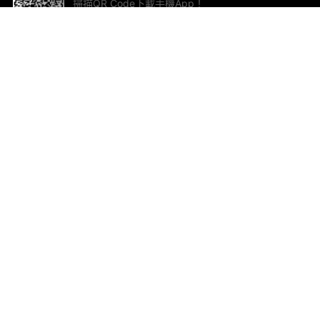
掃描QR Code下載手機App！
幫助與回饋
關
意見反饋
加
聯
電郵
ted.