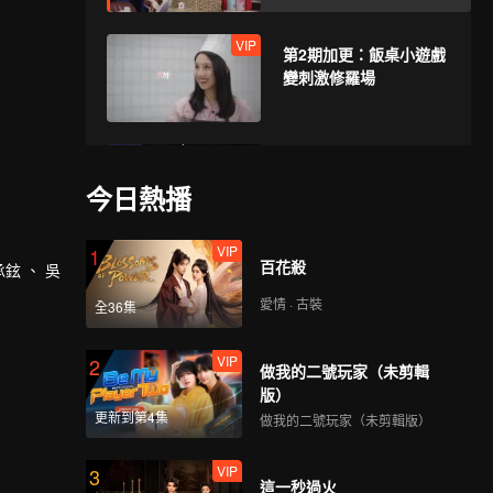
VIP
第2期加更：飯桌小遊戲
變刺激修羅場
第3期上：新人空降！誰
能主動出擊？
今日熱播
VIP
1
百花殺
鉉 、 吳
第3期下：高顏值女主持
空降，男生看愣住
愛情 · 古裝
全36集
VIP
2
做我的二號玩家（未剪輯
VIP
第3期加更：喆陽李聶暗
版）
戳戳互動好甜蜜
更新到第4集
做我的二號玩家（未剪輯版）
VIP
3
這一秒過火