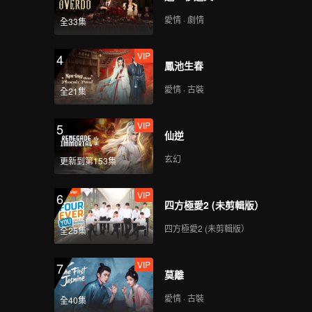
第4期上：女4受傷浩然
飛奔取藥，萬萬吃醋冷
愛情 · 劇情
全33集
臉
VIP
4
鳳池生春
第4期中：首次
minidate！根源主動邀
愛情 · 古裝
全21集
約李聶
VIP
5
仙逆
第4期下：甜！根源說情
話惹李聶害羞
玄幻
更新到第153集
VIP
6
四方極愛2 (未剪輯版）
VIP
第4期加更：極致推拉~
男女借遊戲表白？
四方極愛2 (未剪輯版）
全25集
VIP
7
莫離
第5期上：男4男5空降攪
亂心動線
愛情 · 古裝
全40集