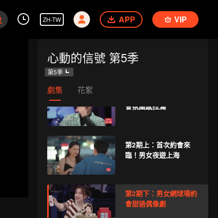
上演極限拉扯
APP
VIP
ZH-TW
第1期下：6男女小屋相
心動的信號 第5季
聚開啟廚房修羅場
第5季
劇集
花絮
VIP
第1期加更：男女初見約
會氛圍感拉滿
第2期上：首次約會來
臨！男女夜遊上海
第2期下：男女網球場約
會甜過偶像劇