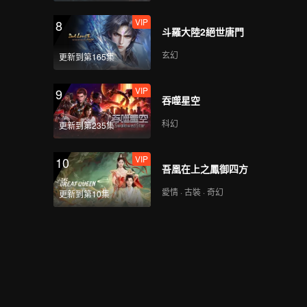
VIP
8
斗羅大陸2絕世唐門
第5期下：愛情降臨？李
聶主動約會根源
玄幻
更新到第165集
VIP
9
吞噬星空
VIP
第5期加更：有點甜~喆
陽秋怡上演手指貼貼
科幻
更新到第235集
VIP
10
吾凰在上之鳳御四方
第6期上：芋圓CP保齡
球約會高濃度撒糖
愛情 · 古裝 · 奇幻
更新到第10集
第6期下：高甜約會！雪
球CP騎馬看夕陽
VIP