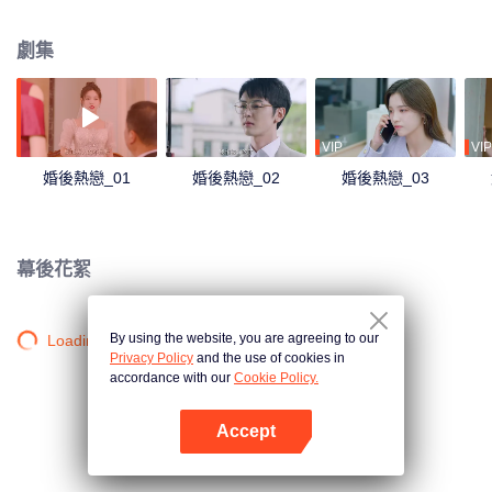
家大少爺霍司文，卻在霍家認識了霍家不受重視的二少爺霍司霆，二人決定達
成同盟，在這一過程中，一場禁忌之戀也在豪門大宅中悄然發生……
劇集
VIP
VIP
婚後熱戀_01
婚後熱戀_02
婚後熱戀_03
幕後花絮
By using the website, you are agreeing to our
Loading…
Privacy Policy
and the use of cookies in
accordance with our
Cookie Policy.
Accept
打開App