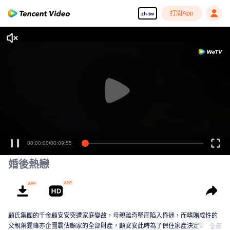
打開App
zh-tw
00:00:00
/
00:09:55
婚後熱戀
顧氏集團的千金顧安安突遭家庭變故，母親離奇墜崖陷入昏迷，而嗜賭成性的
父親葉霆峰亦企圖霸佔顧家的全部財產，顧安安此時為了保住家產決定嫁給霍
全部