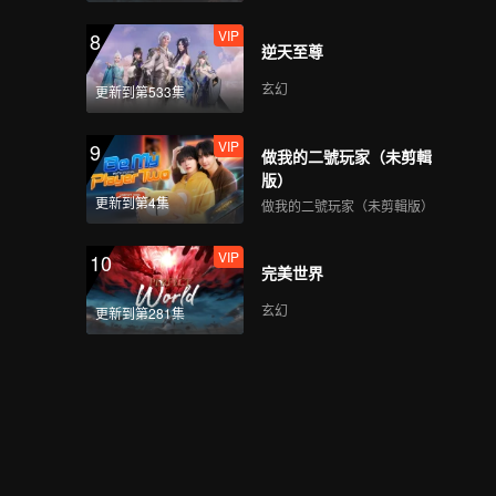
VIP
8
逆天至尊
玄幻
更新到第533集
VIP
9
做我的二號玩家（未剪輯
版）
更新到第4集
做我的二號玩家（未剪輯版）
VIP
10
完美世界
玄幻
更新到第281集