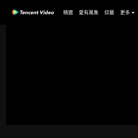
精選
愛有萬象
綜藝
更多