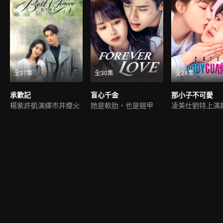
全37集
全30集
全24集
承歡記
盲心千金
那小子不可愛
楊紫許凱演繹市井煙火
她是軟肋，也是鎧甲