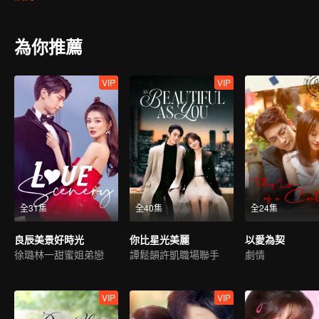
為你推薦
VIP
VIP
全31集
全40集
全24集
良辰美景好時光
你比星光美麗
以愛為契
徐璐林一甜蜜姐弟戀
譚鬆韻許凱職場聯手
劇情
VIP
VIP