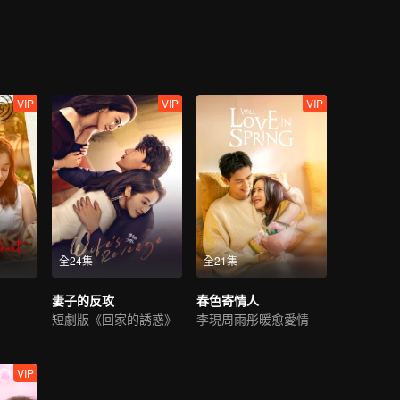
VIP
VIP
VIP
全24集
全21集
妻子的反攻
春色寄情人
短劇版《回家的誘惑》
李現周雨彤暖愈愛情
VIP