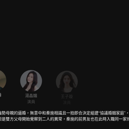
鋒
湯晶媚
王子璇
演員
演員
勢母親的逼婚，無意中和秦施相識且一拍即合決定組建“協議婚姻家庭”
但是雙方父母開始覺察到二人的異常，秦施的前男友也在此時入職同一家
美好的幸福生活。