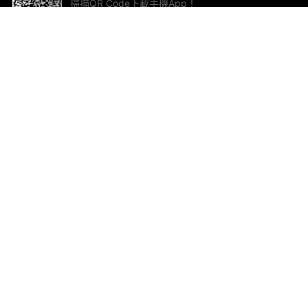
掃描QR Code下載手機App！
幫助與回饋
關
意見反饋
加
聯
電郵
ted.