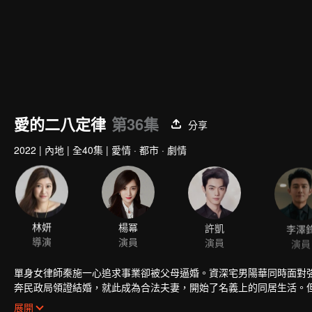
愛的二八定律
第36集
分享
2022
|
內地
|
全40集
|
愛情 · 都市 · 劇情
林妍
楊冪
許凱
李澤
導演
演員
演員
演員
單身女律師秦施一心追求事業卻被父母逼婚。資深宅男陽華同時面對強
奔民政局領證結婚，就此成為合法夫妻，開始了名義上的同居生活。
重危機下的秦施和陽華漸生情愫，意外獲得真愛，兩人攜手奔向更加
展開