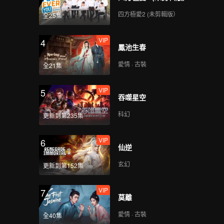
四方極愛2 (未剪輯版）
全25集
VIP
4
鳳池生春
愛情 · 古裝
全21集
VIP
5
吞噬星空
科幻
更新到第235集
VIP
6
仙逆
玄幻
更新到第152集
VIP
7
莫離
愛情 · 古裝
全40集