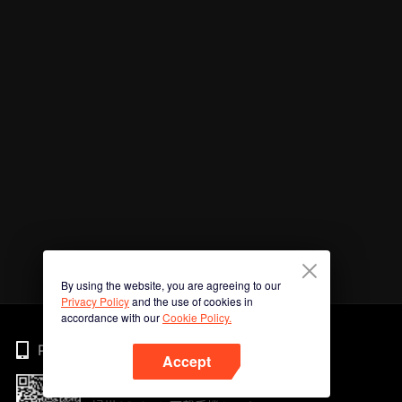
By using the website, you are agreeing to our
Privacy Policy
and the use of cookies in
accordance with our
Cookie Policy.
Phone
Accept