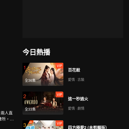
今日熱播
VIP
1
百花殺
愛情 · 古裝
全36集
VIP
2
這一秒過火
愛情 · 劇情
全33集
，兩人直
律所，重
VIP
3
四方極愛2 (未剪輯版）