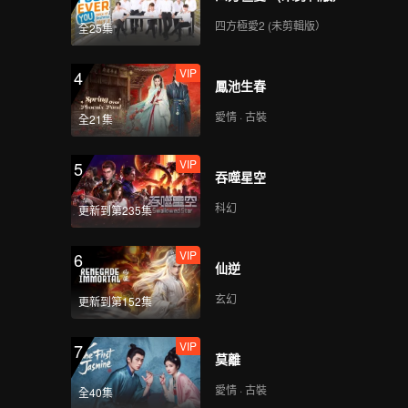
提供答案
四方極愛2 (未剪輯版）
全25集
VIP
十三邀丨尋找譚嗣同
4
鳳池生春
（上集）
愛情 · 古裝
全21集
VIP
十三邀丨尋找譚嗣同
5
吞噬星空
（下集）
科幻
更新到第235集
VIP
十三邀丨深夜電臺主播
6
仙逆
與中國式情感生活
玄幻
更新到第152集
VIP
十三邀丨成功只不過是
7
莫離
更運氣一些而已
愛情 · 古裝
全40集