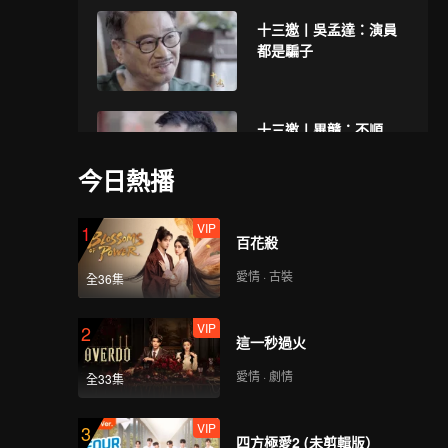
十三邀丨吳孟達：演員
都是騙子
十三邀丨畢贛：不順
從，不反抗
今日熱播
VIP
十三邀丨徐冰：我的藝
1
百花殺
術就是製造愉快的“圈
套”
愛情 · 古裝
全36集
VIP
十三邀丨讀書人唐諾：
2
這一秒過火
我們都是文字共和國的
一員
愛情 · 劇情
全33集
VIP
十三邀丨赫拉利：我不
3
四方極愛2 (未剪輯版）