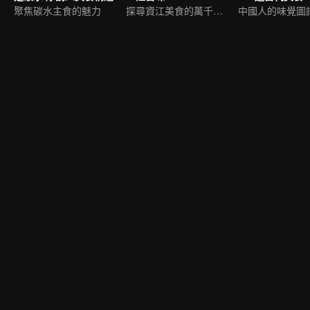
聚焦碳水主食的魅力
探尋資江美食的萬千風味
中國人的味覺圖