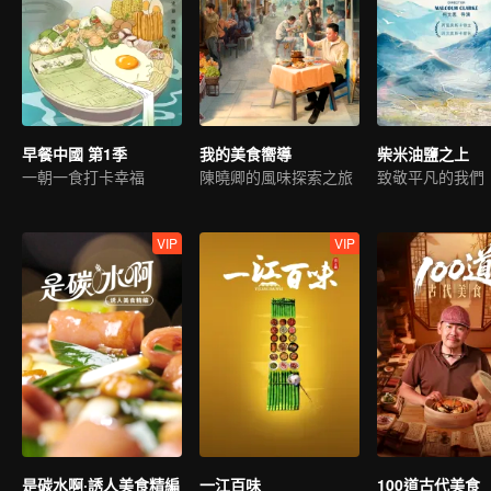
早餐中國 第1季
我的美食嚮導
柴米油鹽之上
一朝一食打卡幸福
陳曉卿的風味探索之旅
致敬平凡的我們
VIP
VIP
是碳水啊·誘人美食精編
一江百味
100道古代美食