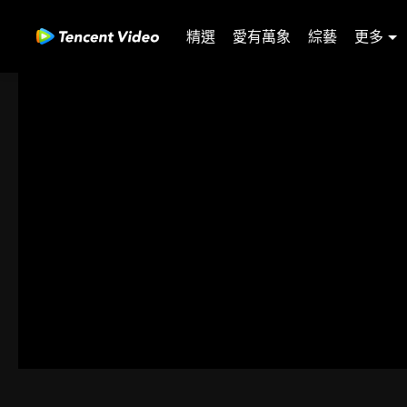
精選
愛有萬象
綜藝
更多