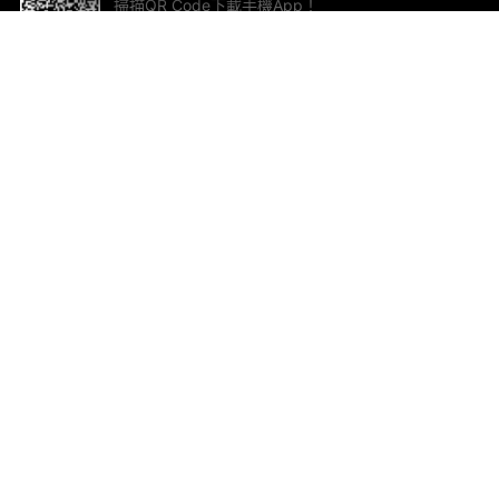
掃描QR Code下載手機App！
幫助與回饋
關
意見反饋
加
聯
電郵
ted.