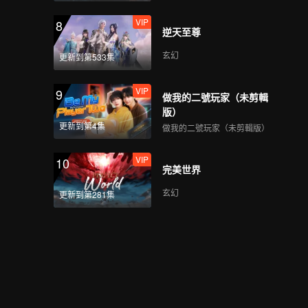
VIP
十三邀丨李宇春：偶像
8
逆天至尊
到底是什麼？
玄幻
更新到第533集
VIP
十三邀丨張藝謀：人走
9
做我的二號玩家（未剪輯
茶涼，你還想超越時
版）
代？
更新到第4集
做我的二號玩家（未剪輯版）
VIP
許知遠吳曉波探訪中小
10
完美世界
企業 被網紅主播邀請直
播賣貨
玄幻
更新到第281集