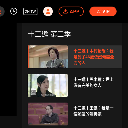
APP
VIP
ZH-TW
十三邀 第三季
十三邀丨木村拓哉：我
是到了46歲依然傾盡全
力的人
十三邀丨黑木瞳：世上
沒有完美的女人
十三邀丨王健：我是一
個勉強的演奏家