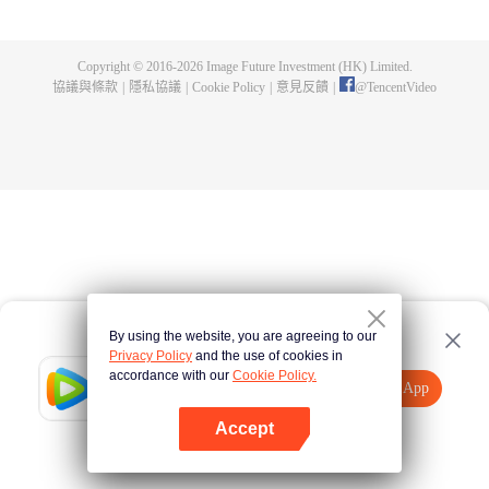
兩人在甜蜜的相處中日漸升溫，然而一切的美好，卻在顧祁琛的白月光回國後
戛然而止，敢愛敢恨的夏央央，深情內斂的顧祁琛，兩人的感情何去何從？
Copyright © 2016-
2026
Image Future Investment (HK) Limited.
協議與條款
|
隱私協議
|
Cookie Policy
|
意見反饋
|
@
TencentVideo
By using the website, you are agreeing to our
Privacy Policy
and the use of cookies in
accordance with our
Cookie Policy.
Tencent Video
打開App
觀看更多內容
Accept
如果失敗，請
點擊此處
重試
打開App