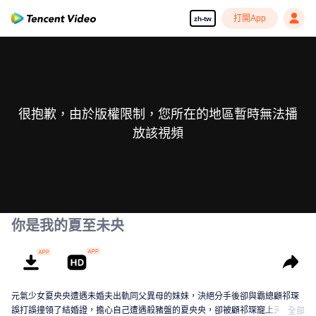
打開App
zh-tw
很抱歉，由於版權限制，您所在的地區暫時無法播
放該視頻
你是我的夏至未央
元氣少女夏央央遭遇未婚夫出軌同父異母的妹妹，決絕分手後卻與霸總顧祁琛
誤打誤撞領了結婚證，擔心自己遭遇殺豬盤的夏央央，卻被顧祁琛寵上天了，
全部