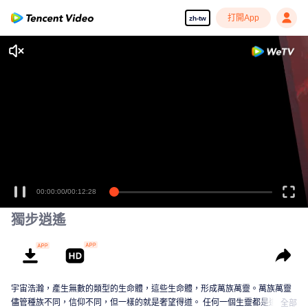
打開App
zh-tw
00:00:00
/
00:12:28
獨步逍遙
宇宙浩瀚，產生無數的類型的生命體，這些生命體，形成萬族萬靈。萬族萬靈
儘管種族不同，信仰不同，但一樣的就是奢望得道。 任何一個生靈都是道心蒙
全部