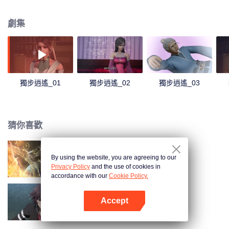
塵，他們不甘如此，以修行來悟道而變得強大，甚至永生。天地大道如同氣
運，有能者居之。大道之路，就是爭道之路，這就造成了萬族萬靈的相爭。 一
劇集
個時代，只能支撐少數一些人得道。得道者，以為站在了世間之巔，以後可以
恣意逍遙。但卻發現，即使得道。同樣難逃厄運，在他們之上有著主宰，收割
著一個又一個的時代，收割著天下修行者為了維持他們野心。萬族萬靈，不過
是被這些主宰豢養而已。 這些主宰，收割著得道者，收割著每個世界的靈華，
摧毀一個個世界。 歷代得道者，都不甘被收割，不斷的反抗，可是每一次都失
敗。 直到……主角葉宇出現，他剝開了一個個時代，剝開了一個個秘密。隨著
獨步逍遙_01
獨步逍遙_02
獨步逍遙_03
他展開了史詩級的畫卷，在這壯闊的世界中，不斷的成長，經歷愛情和友情，
洗淨蒙塵的道心，最後和收割萬族萬靈的主宰對決。
猜你喜歡
By using the website, you are agreeing to our
長生界
Privacy Policy
and the use of cookies in
accordance with our
Cookie Policy.
Accept
全職法師 第1季
打開App