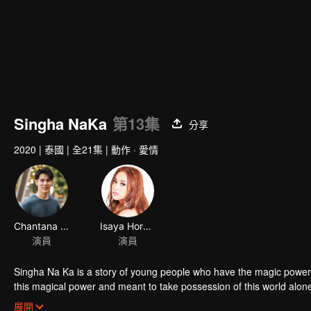
Singha NaKa
第13集
分享
2020
|
泰國
|
全21集
|
動作 · 愛情
Chantana Kritkanjanapan
Isaya Horsuwan
演員
演員
Singha Na Ka is a story of young people who have the magic power 
this magical power and meant to take possession of this world al
stop this scientist. And to save the world not to fall into the hands 
展開