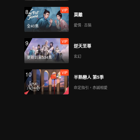
VIP
8
莫離
愛情 · 古裝
全40集
VIP
9
逆天至尊
玄幻
更新到第534集
VIP
10
半熟戀人 第5季
命定指引，赤誠相愛