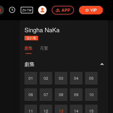
APP
VIP
ZH-TW
Singha NaKa
全21集
劇集
花絮
劇集
01
02
03
04
05
06
07
08
09
10
11
12
13
14
15