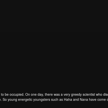
to be occupied. On one day, there was a very greedy scientist who di
one. So young energetic youngsters such as Haha and Nana have come o
of the villains. The mission is to stumble upon the love story. Make sure 