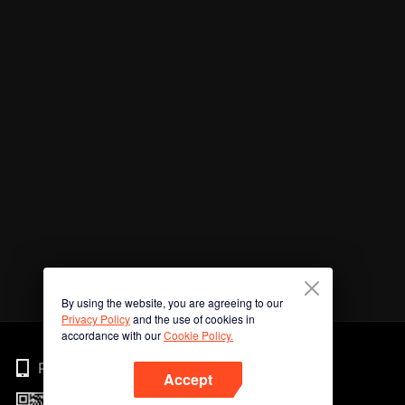
By using the website, you are agreeing to our
Privacy Policy
and the use of cookies in
accordance with our
Cookie Policy.
Phone
Accept