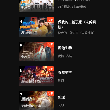
四方極愛2 (未剪輯版）
全25集
VIP
4
做我的二號玩家（未剪輯
版）
更新到第4集
做我的二號玩家（未剪輯版）
VIP
5
鳳池生春
愛情 · 古裝
全21集
VIP
6
吞噬星空
科幻
更新到第235集
VIP
7
仙逆
玄幻
更新到第152集