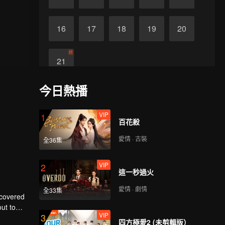
16
17
18
19
20
終
21
今日熱播
VIP
1
百花殺
愛情 · 古裝
全36集
VIP
2
這一秒過火
愛情 · 劇情
全33集
scovered
ut to
VIP
3
to make
四方極愛2 (未剪輯版）