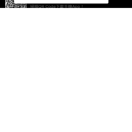
掃描QR Code下載手機App！
幫助與回饋
關
意見反饋
加
聯
電郵
ted.