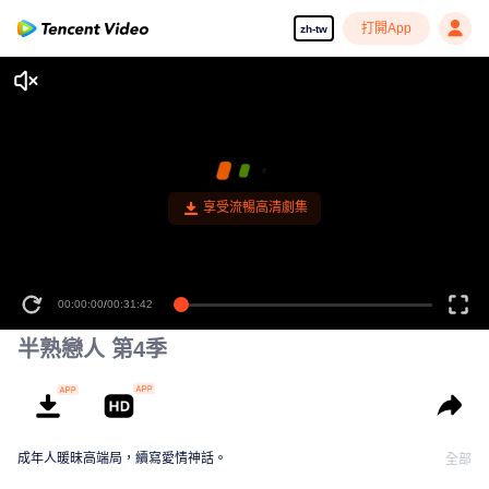
打開App
zh-tw
享受流暢高清劇集
00:00:00
/
00:31:42
半熟戀人 第4季
成年人暖昧高端局，續寫愛情神話。
全部