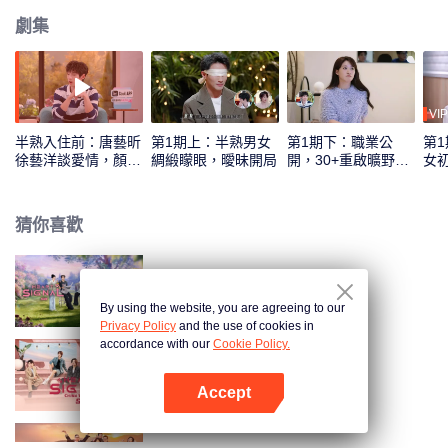
劇集
VIP
半熟入住前：唐藝昕
第1期上：半熟男女
第1期下：職業公
第
徐藝洋談愛情，顏安
綢緞矇眼，曖昧開局
開，30+重啟曠野人
女
嗑昭昭墨墨
生
滿
猜你喜歡
心動的信號 第8季
By using the website, you are agreeing to our
Privacy Policy
and the use of cookies in
accordance with our
Cookie Policy.
心動的信號 第7季
Accept
打開App