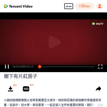
打開App
zh-tw
00:00:00
/
00:45:13
樹下有片紅房子
小鎮姑娘陳歡爾隨父母舉家搬遷至大城市，她和新認識的兩個夥伴景棲遲和宋
叢，從高中，到大學，再到畢業，一起走過人生所有重要的節點。期間有讀
全部