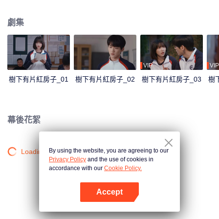
書、郊遊、運動會、圖書漂流這樣平淡瑣碎的日子，也有暗戀的酸澀、理想夭
折的不甘、面對家庭變故的措手不及、第一次面對親人離世的迷茫和傷痛……
劇集
這三個少年人彼此扶持著走過成長的陣痛，從懵懂的少年人成長為融入這個社
會的成年人。最後他們成長為一個和高中時代所幻想的完全不同但也足夠好的
自己。當然最重要的是，他們始終陪伴在彼此身邊，從未走散。
VIP
VIP
樹下有片紅房子_01
樹下有片紅房子_02
樹下有片紅房子_03
樹
幕後花絮
By using the website, you are agreeing to our
Loading…
Privacy Policy
and the use of cookies in
accordance with our
Cookie Policy.
Accept
打開App