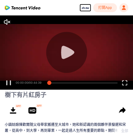
打開App
zh-tw
00:00:00
/
00:44:39
樹下有片紅房子
小鎮姑娘陳歡爾隨父母舉家搬遷至大城市，她和新認識的兩個夥伴景棲遲和宋
叢，從高中，到大學，再到畢業，一起走過人生所有重要的節點。期間有讀
全部