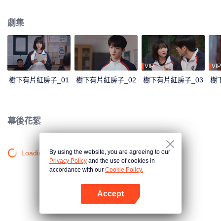
書、郊遊、運動會、圖書漂流這樣平淡瑣碎的日子，也有暗戀的酸澀、理想夭
折的不甘、面對家庭變故的措手不及、第一次面對親人離世的迷茫和傷痛……
劇集
這三個少年人彼此扶持著走過成長的陣痛，從懵懂的少年人成長為融入這個社
會的成年人。最後他們成長為一個和高中時代所幻想的完全不同但也足夠好的
自己。當然最重要的是，他們始終陪伴在彼此身邊，從未走散。
VIP
VIP
樹下有片紅房子_01
樹下有片紅房子_02
樹下有片紅房子_03
樹
幕後花絮
By using the website, you are agreeing to our
Loading…
Privacy Policy
and the use of cookies in
accordance with our
Cookie Policy.
Accept
打開App