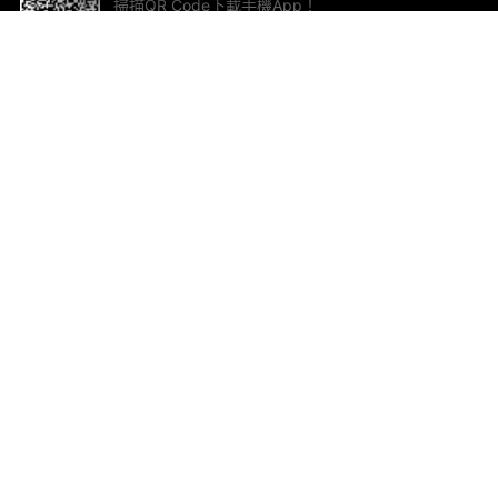
掃描QR Code下載手機App！
幫助與回饋
關
意見反饋
加
聯
電郵
ted.