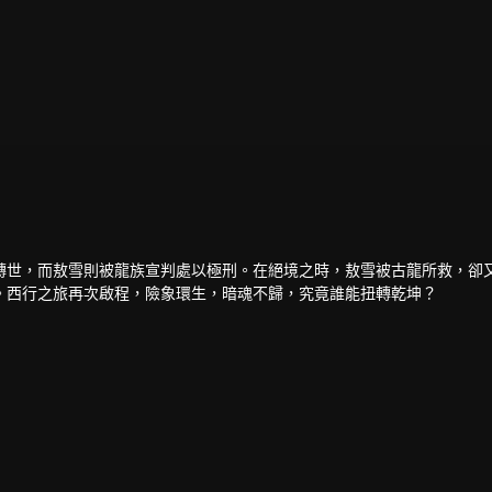
轉世，而敖雪則被龍族宣判處以極刑。在絕境之時，敖雪被古龍所救，卻
。西行之旅再次啟程，險象環生，暗魂不歸，究竟誰能扭轉乾坤？