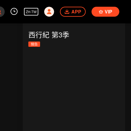
APP
VIP
ZH-TW
西行紀 第3季
預告