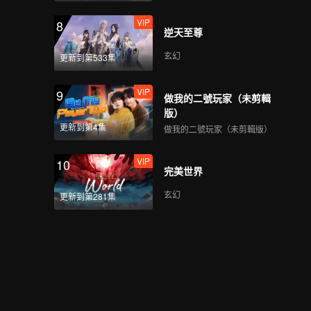
VIP
8
逆天至尊
玄幻
更新到第533集
VIP
9
做我的二號玩家（未剪輯
版）
更新到第4集
做我的二號玩家（未剪輯版）
VIP
10
完美世界
玄幻
更新到第281集