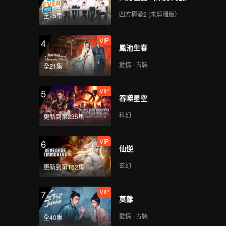
四方極愛2 (未剪輯版）
全25集
VIP
4
鳳池生春
愛情 · 古裝
全21集
VIP
5
吞噬星空
科幻
更新到第235集
VIP
6
仙逆
玄幻
更新到第152集
VIP
7
莫離
愛情 · 古裝
全40集