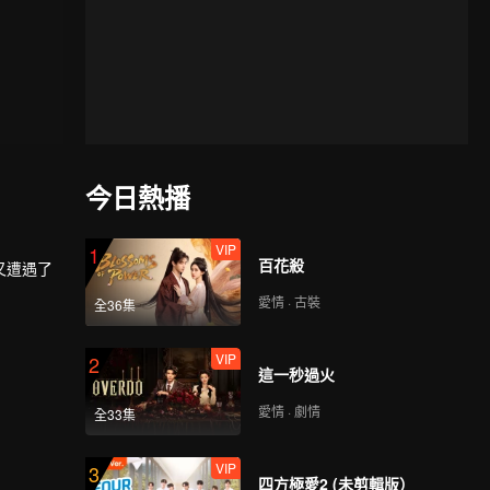
今日熱播
VIP
1
百花殺
又遭遇了
愛情 · 古裝
全36集
VIP
2
這一秒過火
愛情 · 劇情
全33集
VIP
3
四方極愛2 (未剪輯版）