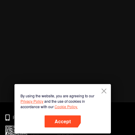
By using the website, you are agreeing to our
Privacy Policy
and the use of cookies in
accordance with our
Cookie Policy.
Phone
Accept