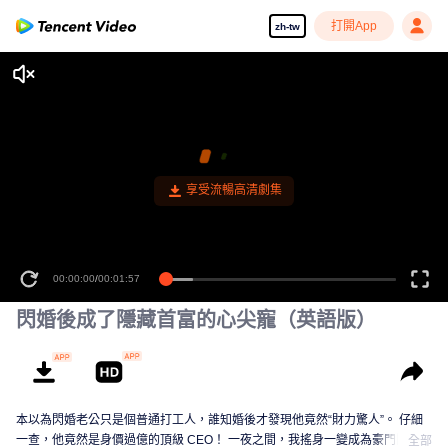
打開App
zh-tw
享受流暢高清劇集
00:00:00
/
00:01:57
閃婚後成了隱藏首富的心尖寵（英語版）
本以為閃婚老公只是個普通打工人，誰知婚後才發現他竟然“財力驚人”。 仔細
一查，他竟然是身價過億的頂級 CEO！ 一夜之間，我搖身一變成為豪門闊太
全部