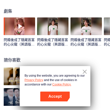
——這場人生的華麗躍遷，簡直比中彩票還刺激！
劇集
閃婚後成了隱藏首富
閃婚後成了隱藏首富
閃婚後成了隱藏首富
閃
的心尖寵（英語版）
的心尖寵（英語版）
的心尖寵（英語版）
的
_01
_02
_03
_04
猜你喜歡
By using the website, you are agreeing to our
重生後，我嫁給了渣男的死對頭
Privacy Policy
and the use of cookies in
accordance with our
Cookie Policy.
Accept
不乖
打開App