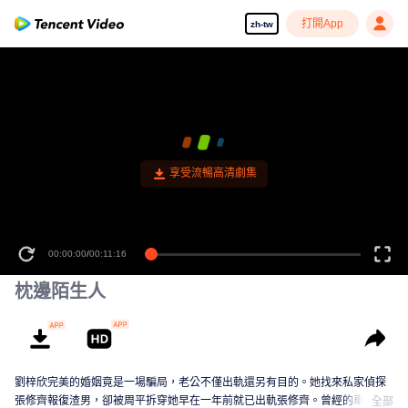
打開App
zh-tw
享受流暢高清劇集
00:00:00
/
00:11:16
枕邊陌生人
劉梓欣完美的婚姻竟是一場騙局，老公不僅出軌還另有目的。她找來私家偵探
張修齊報復渣男，卻被周平拆穿她早在一年前就已出軌張修齊。曾經的車禍使
全部