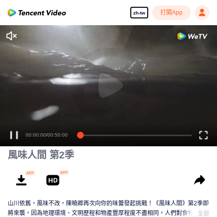
打開App
zh-tw
00:00:00
/
00:50:00
風味人間 第2季
山川依舊，風味不改，陳曉卿再次向你的味蕾發起挑戰！《風味人間》第2季即
將來襲，因為地理環境、文明歷程和物產豐厚程度不盡相同，人們對食物的處
全部