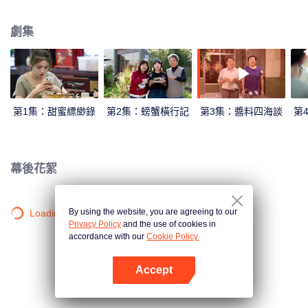
理時而天差地別。本季從全世界的角度出發，在特色鮮明的美食之中找出千絲
萬縷的聯繫，探究相同食材的不同做法、不同食材的相同做法、不同做法的相
劇集
似味道。尋找新鮮、獵奇、少為人知的食材，提供趣味和知識，不斷創造意外
之喜。拍攝鮮活靈動的影像、採用故事化的敘事、進行平實親切的講述，傳遞
人間至味在身邊的溫情。
第1集：甜蜜縹緲錄
第2集：螃蟹橫行記
第3集：醬料四海談
第
幕後花絮
By using the website, you are agreeing to our
Loading…
Privacy Policy
and the use of cookies in
accordance with our
Cookie Policy.
Accept
打開App