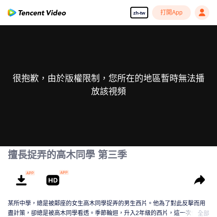
打開App
zh-tw
很抱歉，由於版權限制，您所在的地區暫時無法播
放該視頻
擅長捉弄的高木同學 第三季
某所中學，總是被鄰座的女生高木同學捉弄的男生西片。他為了對此反擊而用
盡計策，卻總是被高木同學看透。季節輪迴，升入2年級的西片，這一次他是否
全部