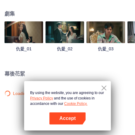
劇集
仇愛_01
仇愛_02
仇愛_03
幕後花絮
By using the website, you are agreeing to our
Loading…
Privacy Policy
and the use of cookies in
accordance with our
Cookie Policy.
Accept
打開App