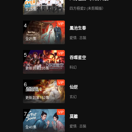
一生”，畫畫我盡力了
四方極愛2 (未剪輯版）
全25集
VIP
第9期：王嘉爾人體茶几
4
鳳池生春
挑戰，被折磨到出現幻
覺？
愛情 · 古裝
全21集
VIP
第10期：王嘉爾放飛自
5
吞噬星空
我 戴假髮在健身房走秀
科幻
更新到第235集
VIP
第11期：王嘉爾看自己
6
仙逆
四年前搞笑視頻，尷尬
到以屁股示人
玄幻
更新到第152集
VIP
第12期：王嘉爾猜人名
7
莫離
大挑戰！深情告白“王扶
井”組合
愛情 · 古裝
全40集