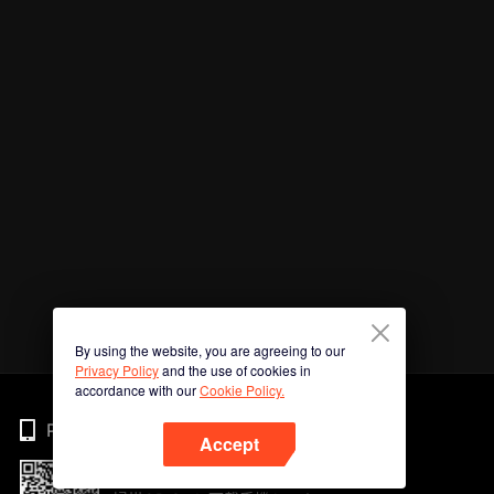
By using the website, you are agreeing to our
Privacy Policy
and the use of cookies in
accordance with our
Cookie Policy.
Phone
Accept