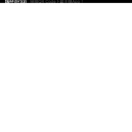
掃描QR Code下載手機App！
幫助與回饋
關
意見反饋
加
聯
電郵
ted.