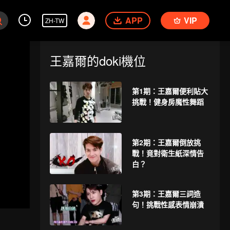
APP
VIP
ZH-TW
王嘉爾的doki機位
第1期：王嘉爾便利貼大
挑戰！健身房魔性舞蹈
第2期：王嘉爾倒放挑
戰！竟對衛生紙深情告
白？
第3期：王嘉爾三詞造
句！挑戰性感表情崩潰
送