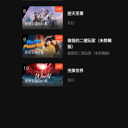
VIP
第13期：王嘉爾挑戰用
8
逆天至尊
奇葩道具健身 找好友借
500萬買房被索要鉅額利
玄幻
更新到第533集
息？
VIP
第14期：恐怖箱大挑
9
做我的二號玩家（未剪輯
戰！究竟是什麼讓王嘉
版）
爾嚇到“失控”？
更新到第3集
做我的二號玩家（未剪輯版）
VIP
第15期：恐怖箱大挑戰
10
完美世界
續！是什麼讓王嘉爾懇
求不要播出呢？
玄幻
更新到第281集
第16期：王嘉爾看脣猜
人，不料翻車！在線向
何炅、王凱鄭重道歉？
第17期：出題鬼才王嘉