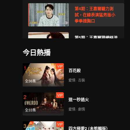
第4期：王嘉爾聽力測
試，在線表演猛男版小
拳拳捶胸口
第5期：王嘉爾猜網絡流
行語，奧利給是奧利奧
分公司？
今日熱播
VIP
第6期：王嘉爾逢六必過
1
百花殺
挑戰，懲罰難喝到變形
愛情 · 古裝
全36集
VIP
第7期：王嘉爾挑戰詞語
2
這一秒過火
接龍，大西瓜我們走
愛情 · 劇情
全33集
VIP
第8期：又是一次“九死
3
四方極愛2 (未剪輯版）