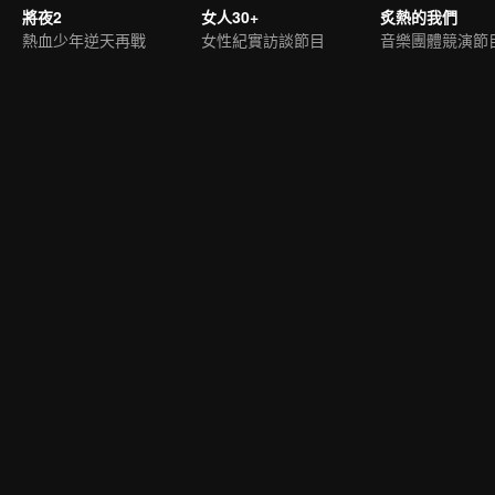
將夜2
女人30+
炙熱的我們
熱血少年逆天再戰
女性紀實訪談節目
音樂團體競演節