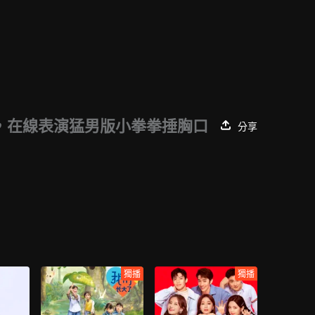
，在線表演猛男版小拳拳捶胸口
分享
獨播
獨播