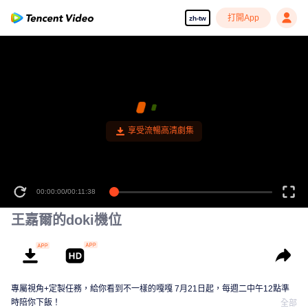
打開App
zh-tw
享受流暢高清劇集
00:00:00
/
00:11:38
王嘉爾的doki機位
專屬視角+定製任務，給你看到不一樣的嘎嘎 7月21日起，每週二中午12點準
時陪你下飯！
全部