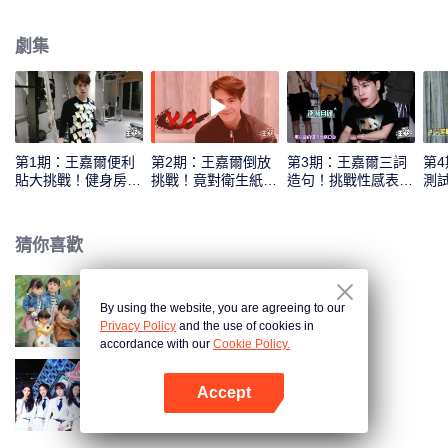
劇集
第1期：王嘉爾便利
第2期：王嘉爾倒放
第3期：王嘉爾三詞
第
貼大挑戰！健身房魔
挑戰！竟對衛生紙深
造句！挑戰性感表情
測
性舞蹈
情告白？
崩潰
版
猜你喜歡
By using the website, you are agreeing to our
我們長大了
Privacy Policy
and the use of cookies in
accordance with our
Cookie Policy.
Accept
創造營2020
打開App