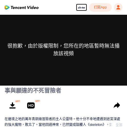
打開App
zh-tw
很抱歉，由於版權限制，您所在的地區暫時無法播
放該視頻
事與願違的不死冒險者
在邊境之地的萬年青銅級冒險者的主人公雷特。他十分不幸地遭遇到迷宮深處
的強大魔物，敗北了。當他回過神來，已然變成骷髏人《skeleton》。如此一
全部