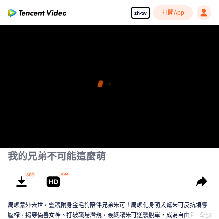
打開App
zh-tw
我的兄弟不可能這麼萌
周嶼意外去世，靈魂附身金毛狗陪伴兄弟朱可！周嶼化身萌犬幫朱可反抗領導
壓榨、揭穿偽善女神、打破職場潛規，最終讓朱可逆襲脫單，成為自由且幸福
全部