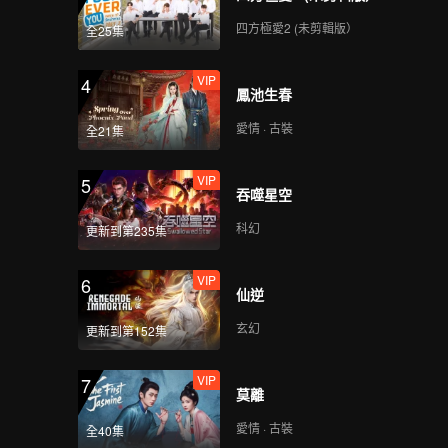
四方極愛2 (未剪輯版）
全25集
VIP
4
鳳池生春
愛情 · 古裝
全21集
VIP
5
吞噬星空
科幻
更新到第235集
VIP
6
仙逆
玄幻
更新到第152集
VIP
7
莫離
愛情 · 古裝
全40集