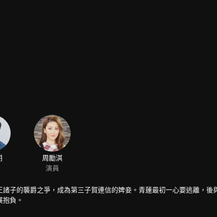
明
周勵淇
演員
王諸子的襲爵之爭，成為第三子賀連信的婢妾。青蓮最初一心要逃離，後
展抱負。