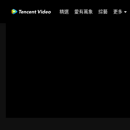
精選
愛有萬象
綜藝
更多