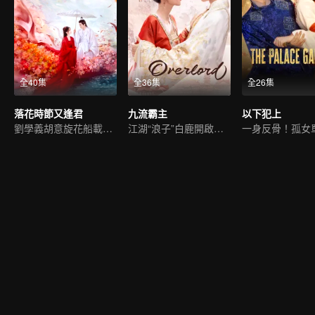
全40集
全36集
全26集
落花時節又逢君
九流霸主
以下犯上
劉學義胡意旋花船載夢渡今生
江湖“浪子”白鹿開啟追夫路