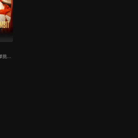
一身反骨！孤女單挑後宮