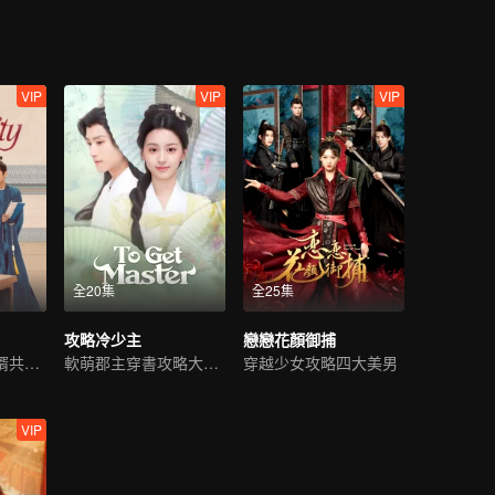
VIP
VIP
VIP
全20集
全25集
攻略冷少主
戀戀花顏御捕
落魄千金榜下捉婿共翻案
軟萌郡主穿書攻略大反派
穿越少女攻略四大美男
VIP