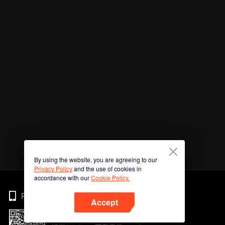
By using the website, you are agreeing to our
Privacy Policy
and the use of cookies in
accordance with our
Cookie Policy.
Phone
Accept