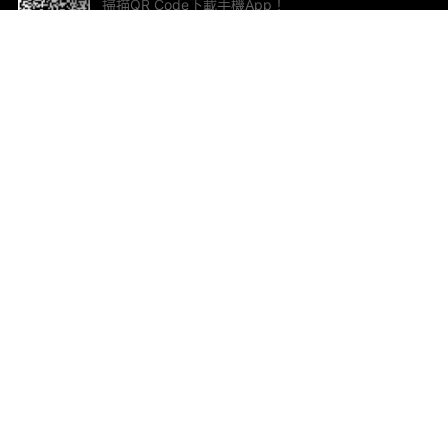
掃描QR Code下載手機App！
幫助與回饋
關
意見反饋
加
聯
電郵
ted.