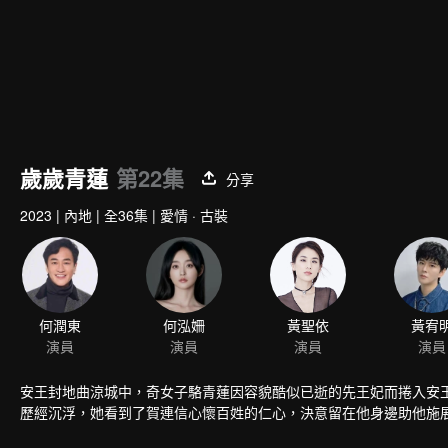
歲歲青蓮
第22集
分享
2023
|
內地
|
全36集
|
愛情 · 古裝
何潤東
何泓姍
黃聖依
黃宥
演員
演員
演員
演員
安王封地曲涼城中，奇女子駱青蓮因容貌酷似已逝的先王妃而捲入安
歷經沉浮，她看到了賀連信心懷百姓的仁心，決意留在他身邊助他施