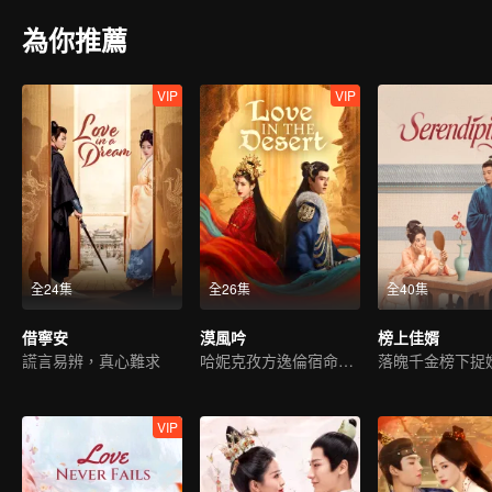
為你推薦
VIP
VIP
全24集
全26集
全40集
借寧安
漠風吟
榜上佳婿
謊言易辨，真心難求
哈妮克孜方逸倫宿命虐戀
VIP