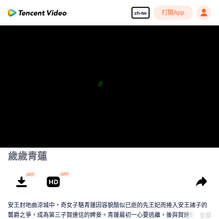
打開App
zh-tw
歲歲青蓮
安王封地曲涼城中，奇女子駱青蓮因容貌酷似已逝的先王妃而捲入安王諸子的
襲爵之爭，成為第三子賀連信的婢妾。青蓮最初一心要逃離，後與賀連信歷經
全部