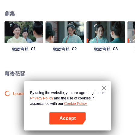
沉浮，她看到了賀連信心懷百姓的仁心，決意留在他身邊助他施展抱負。
劇集
VIP
VIP
歲歲青蓮_01
歲歲青蓮_02
歲歲青蓮_03
幕後花絮
By using the website, you are agreeing to our
Loading…
Privacy Policy
and the use of cookies in
accordance with our
Cookie Policy.
Accept
打開App