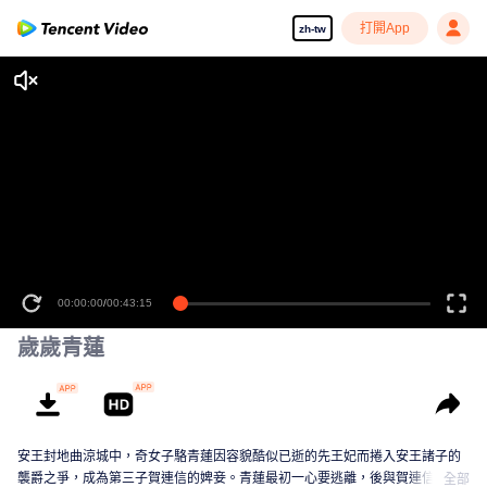
打開App
zh-tw
00:00:00
/
00:43:15
歲歲青蓮
安王封地曲涼城中，奇女子駱青蓮因容貌酷似已逝的先王妃而捲入安王諸子的
襲爵之爭，成為第三子賀連信的婢妾。青蓮最初一心要逃離，後與賀連信歷經
全部