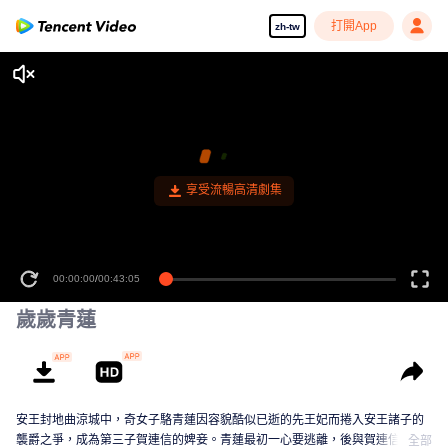
打開App
zh-tw
享受流暢高清劇集
00:00:00
/
00:43:05
歲歲青蓮
安王封地曲涼城中，奇女子駱青蓮因容貌酷似已逝的先王妃而捲入安王諸子的
襲爵之爭，成為第三子賀連信的婢妾。青蓮最初一心要逃離，後與賀連信歷經
全部