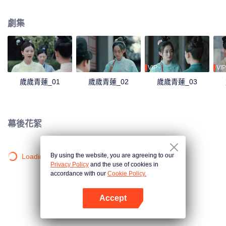
沉浮，她看到了賀連信心懷百姓的仁心，決意留在他身邊助他施展抱負。
劇集
VIP
VIP
歲歲青蓮_01
歲歲青蓮_02
歲歲青蓮_03
幕後花絮
By using the website, you are agreeing to our
Loading…
Privacy Policy
and the use of cookies in
accordance with our
Cookie Policy.
Accept
打開App