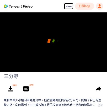
打開App
zh-tw
三分野
東和集團大小姐向園臨危受命，拯救瀕臨倒閉的西安分公司，開始了自己的歷
練之旅。向園遇到了自己曾苦追不得的校園男神徐燕時。徐燕時深陷逆境，面
全部