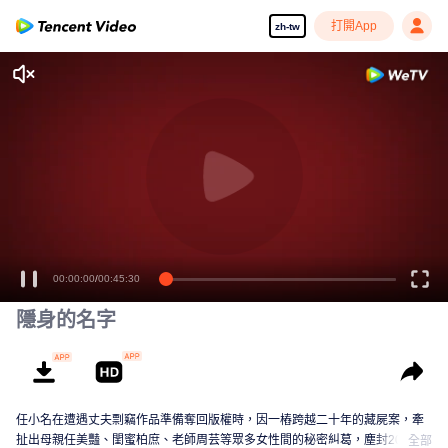
打開App
zh-tw
00:00:00
/
00:45:30
隱身的名字
任小名在遭遇丈夫剽竊作品準備奪回版權時，因一樁跨越二十年的藏屍案，牽
扯出母親任美豔、閨蜜柏庶、老師周芸等眾多女性間的秘密糾葛，塵封20年的
全部