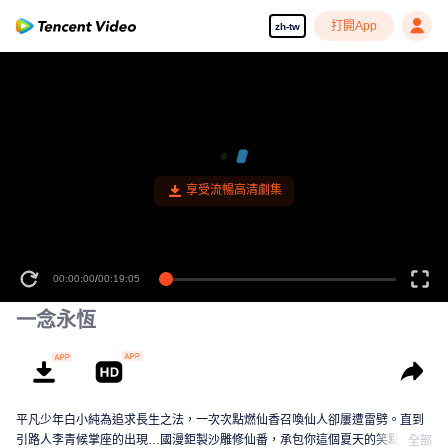
打開App
zh-tw
享受流暢高清劇集
00:00:00
/
00:19:05
一念永恆
平凡少年白小純為追求長生之法，一次次點燃仙香召喚仙人卻屢遭雷劈。直到
引路人李青候掌座的出現…國漫鉅製沙雕修仙番，承包你這個夏天的笑點！
全部