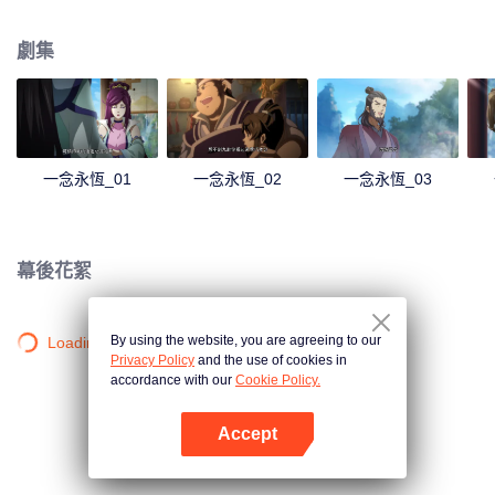
劇集
一念永恆_01
一念永恆_02
一念永恆_03
幕後花絮
By using the website, you are agreeing to our
Loading…
Privacy Policy
and the use of cookies in
accordance with our
Cookie Policy.
Accept
打開App