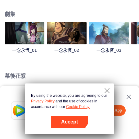
劇集
一念永恆_01
一念永恆_02
一念永恆_03
幕後花絮
By using the website, you are agreeing to our
Loading…
Privacy Policy
and the use of cookies in
accordance with our
Cookie Policy.
Tencent Video
打開App
觀看更多內容
Accept
如果失敗，請
點擊此處
重試
打開App