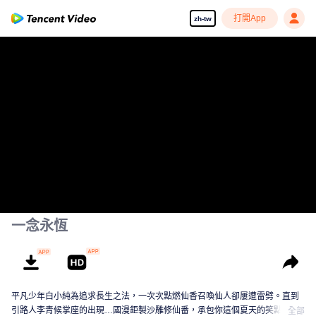
打開App
zh-tw
一念永恆
平凡少年白小純為追求長生之法，一次次點燃仙香召喚仙人卻屢遭雷劈。直到
引路人李青候掌座的出現…國漫鉅製沙雕修仙番，承包你這個夏天的笑點！
全部