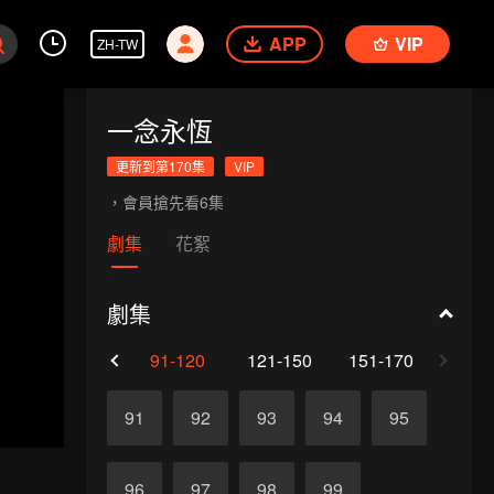
APP
VIP
ZH-TW
一念永恆
更新到第170集
VIP
，會員搶先看6集
劇集
花絮
劇集
61-90
91-120
121-150
151-170
91
92
93
94
95
96
97
98
99