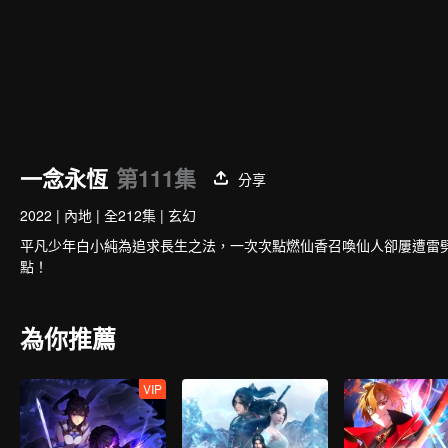
一念永恆
第111集
分享
2022
|
內地
|
全212集
|
玄幻
平凡少年白小純為追求長生之法，一次次點燃仙香召喚仙人卻屢遭雷
點！
為你推薦
VIP