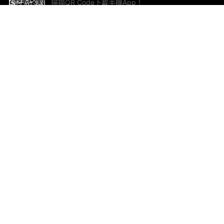
掃描QR Code下載手機App！
幫助與回饋
關
意見反饋
加
聯
電郵
ted.