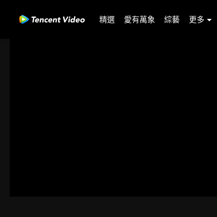
精選
愛有萬象
綜藝
更多