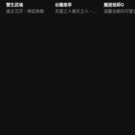
雙生武魂
谷圍南亭
魔道祖師Q
誰主沉浮，神武無敵
天選之人通天之人，開戰
溫馨治癒的可愛