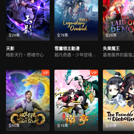
全26集
全78集
全26集
天影
雪鷹領主動漫
失業魔王
暗影天行，燃魂守心
超凡奇遇，少年逆境重生
最卷魔界的最強
VIP
VIP
全60集
全16集
全30集