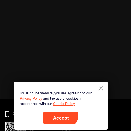
By using the website, you are agreeing to our
Privacy Policy
and the use of cookies in
accordance with our
Cookie Policy.
Phone
Accept