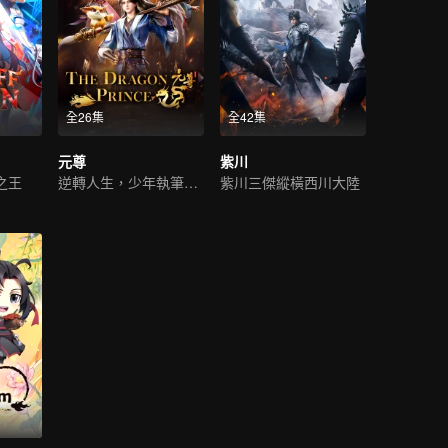
全26集
全42集
元尊
紫川
之王
逆轉人生，少年執筆破蒼穹
紫川三傑縱橫西川大陸