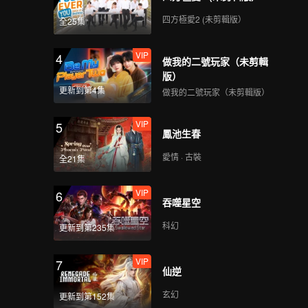
112
113
四方極愛2 (未剪輯版）
全25集
114
115
VIP
4
做我的二號玩家（未剪輯
版）
116
117
更新到第4集
做我的二號玩家（未剪輯版）
VIP
5
鳳池生春
118
119
愛情 · 古裝
全21集
120
VIP
6
吞噬星空
科幻
更新到第235集
VIP
7
仙逆
玄幻
更新到第152集