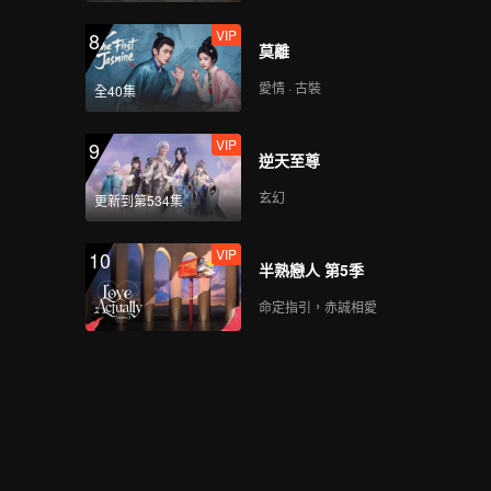
VIP
8
莫離
愛情 · 古裝
全40集
VIP
9
逆天至尊
玄幻
更新到第534集
VIP
10
半熟戀人 第5季
命定指引，赤誠相愛