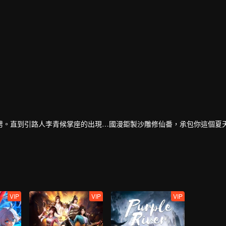
劈。直到引路人李青候掌座的出現…國漫鉅製沙雕修仙番，承包你這個夏
VIP
VIP
VIP