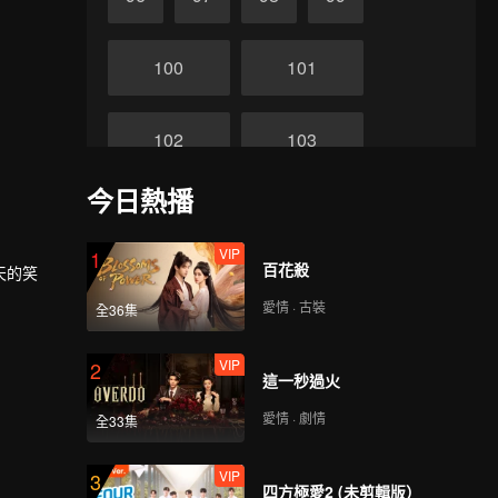
100
101
102
103
今日熱播
104
105
VIP
1
百花殺
天的笑
106
107
愛情 · 古裝
全36集
108
109
VIP
2
這一秒過火
愛情 · 劇情
全33集
110
111
VIP
3
四方極愛2 (未剪輯版）