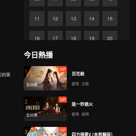
11
12
13
14
15
16
17
18
19
20
今日熱播
21
22
23
24
25
VIP
1
百花殺
天的笑
26
27
28
29
30
愛情 · 古裝
全36集
VIP
2
這一秒過火
愛情 · 劇情
全33集
VIP
3
四方極愛2 (未剪輯版）