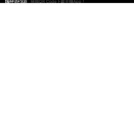
掃描QR Code下載手機App！
幫助與回饋
關
意見反饋
加
聯
電郵
ted.