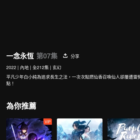
一念永恆
第07集
分享
2022
|
內地
|
全212集
|
玄幻
平凡少年白小純為追求長生之法，一次次點燃仙香召喚仙人卻屢遭雷
點！
為你推薦
VIP