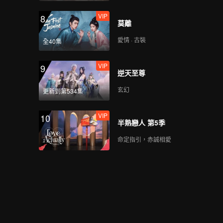
VIP
8
莫離
愛情 · 古裝
全40集
VIP
9
逆天至尊
玄幻
更新到第534集
VIP
10
半熟戀人 第5季
命定指引，赤誠相愛