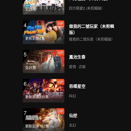
四方極愛2 (未剪輯版）
全25集
VIP
4
做我的二號玩家（未剪輯
版）
更新到第4集
做我的二號玩家（未剪輯版）
VIP
5
鳳池生春
愛情 · 古裝
全21集
VIP
6
吞噬星空
科幻
更新到第235集
VIP
7
仙逆
玄幻
更新到第152集