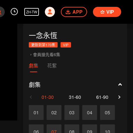
APP
VIP
ZH-TW
一念永恆
更新到第170集
VIP
，會員搶先看6集
劇集
花絮
劇集
01-30
31-60
61-90
91-1
01
02
03
04
05
06
07
08
09
10