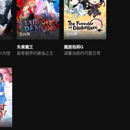
全26集
全30集
失業魔王
魔道祖師Q
川大陸
最卷魔界的最強之王
溫馨治癒的可愛日常