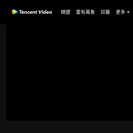
精選
愛有萬象
綜藝
更多