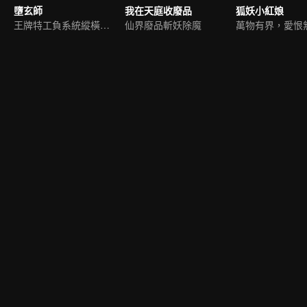
墮玄師
我在天庭收廢品
狐妖小紅娘
王牌特工負系統縱橫九荒
仙界廢品斬妖除魔
萬物有界，愛恨