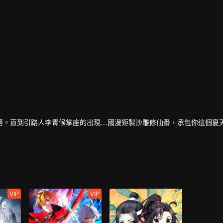
劈。直到引路人李青候掌座的出現…國漫鉅製沙雕修仙番，承包你這個夏
VIP
VIP