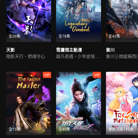
全26集
全78集
全42集
天影
雪鷹領主動漫
紫川
暗影天行，燃魂守心
超凡奇遇，少年逆境重生
紫川三傑縱橫西
VIP
VIP
全15集
全40集
更新到第145集