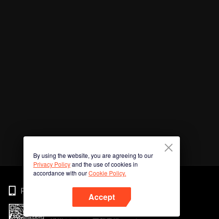
By using the website, you are agreeing to our
Privacy Policy
and the use of cookies in
accordance with our
Cookie Policy.
Phone
Accept