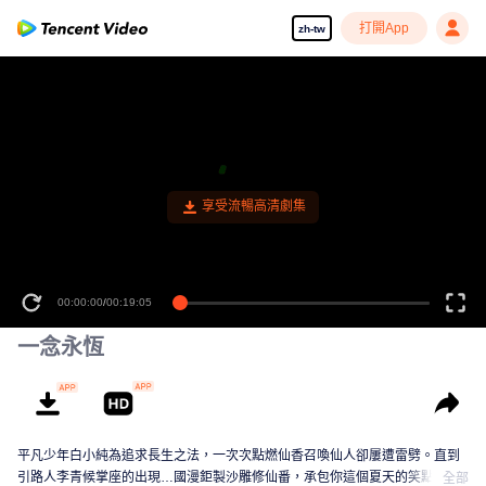
打開App
zh-tw
享受流暢高清劇集
00:00:00
/
00:19:05
一念永恆
平凡少年白小純為追求長生之法，一次次點燃仙香召喚仙人卻屢遭雷劈。直到
引路人李青候掌座的出現…國漫鉅製沙雕修仙番，承包你這個夏天的笑點！
全部