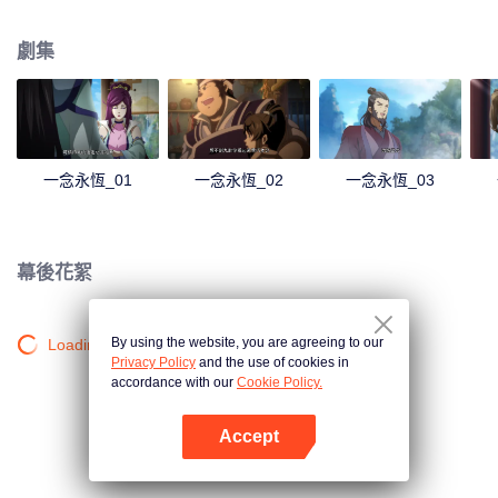
劇集
一念永恆_01
一念永恆_02
一念永恆_03
幕後花絮
By using the website, you are agreeing to our
Loading…
Privacy Policy
and the use of cookies in
accordance with our
Cookie Policy.
Accept
打開App