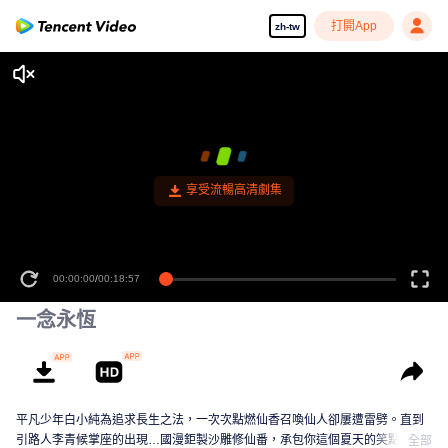
打開App
zh-tw
享受流暢高清劇集
00:00:00
/
00:18:57
一念永恆
平凡少年白小純為追求長生之法，一次次點燃仙香召喚仙人卻屢遭雷劈。直到
引路人李青候掌座的出現…國漫鉅製沙雕修仙番，承包你這個夏天的笑點！
全部