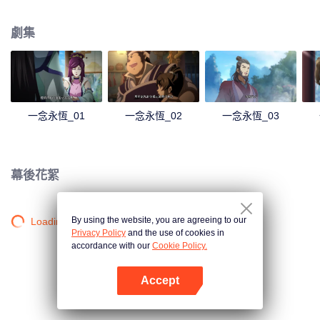
劇集
一念永恆_01
一念永恆_02
一念永恆_03
幕後花絮
By using the website, you are agreeing to our
Loading…
Privacy Policy
and the use of cookies in
accordance with our
Cookie Policy.
Accept
打開App