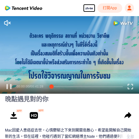
打開App
zh-tw
00:00:00
/
00:41:28
晚點遇見對的你
Mac因愛人患癌症去世，心情鬱郁之下來到閣蘭島散心，希望能開解自己開始
新的生活。但在這裡，他碰巧遇到了當紅網絡博主Nate，他們通過便利貼交
全部