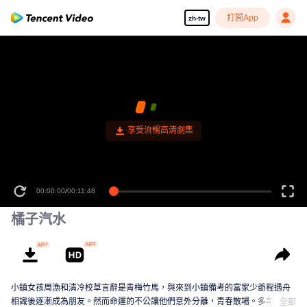
打開App
zh-tw
享受流暢高清劇集
00:00:00
/
00:11:48
橘子汽水
小鎮女孩周漁和清冷校草言辭是青梅竹馬，與來到小鎮備考的富家少爺程遇舟
相識後逐漸成為朋友。然而命運的不公讓他們意外分離，青春散場。多年後三
全部