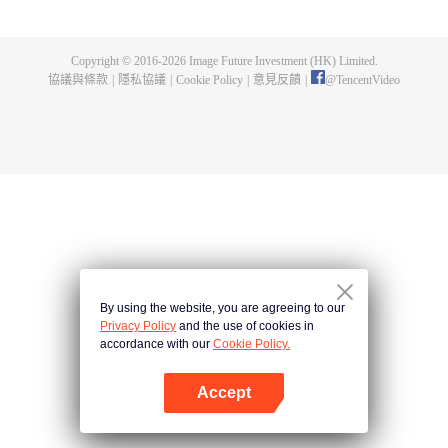
界已經沒落，天嵐宗也只剩三五弟子，眼見就要滅宗，徐陽擊退強敵，誓要帶
領天嵐宗重回巔峰！ 隨著天嵐宗勢力擴大，徐陽修為停滯的真相也一步步的揭
開，萬年間，一個貫穿人、魔、仙三界的隱秘也展現在眾人面前！究竟是一念
Copyright © 2016-
2026
Image Future Investment (HK) Limited.
成神，還是一念成魔？世界的生死就在徐陽的股掌之間！
協議與條款
|
隱私協議
|
Cookie Policy
|
意見反饋
|
@
TencentVideo
By using the website, you are agreeing to our
Privacy Policy
and the use of cookies in
accordance with our
Cookie Policy.
Accept
打開App