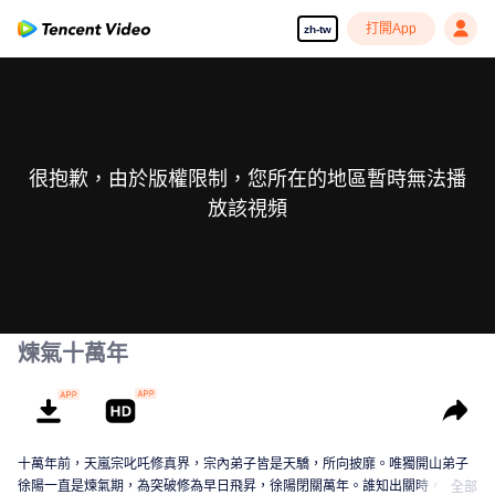
打開App
zh-tw
很抱歉，由於版權限制，您所在的地區暫時無法播
放該視頻
煉氣十萬年
十萬年前，天嵐宗叱吒修真界，宗內弟子皆是天驕，所向披靡。唯獨開山弟子
徐陽一直是煉氣期，為突破修為早日飛昇，徐陽閉關萬年。誰知出關時，修真
全部