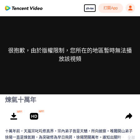
打開App
zh-tw
很抱歉，由於版權限制，您所在的地區暫時無法播
放該視頻
煉氣十萬年
十萬年前，天嵐宗叱吒修真界，宗內弟子皆是天驕，所向披靡。唯獨開山弟子
徐陽一直是煉氣期，為突破修為早日飛昇，徐陽閉關萬年。誰知出關時，修真
全部