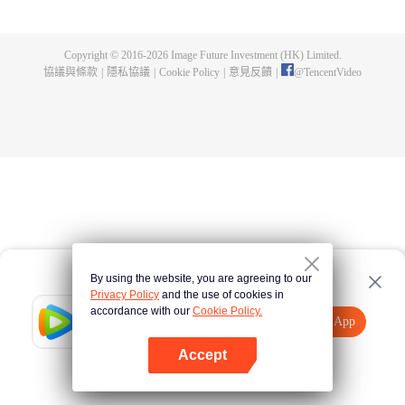
界已經沒落，天嵐宗也只剩三五弟子，眼見就要滅宗，徐陽擊退強敵，誓要帶
領天嵐宗重回巔峰！ 隨著天嵐宗勢力擴大，徐陽修為停滯的真相也一步步的揭
開，萬年間，一個貫穿人、魔、仙三界的隱秘也展現在眾人面前！究竟是一念
Copyright © 2016-
2026
Image Future Investment (HK) Limited.
成神，還是一念成魔？世界的生死就在徐陽的股掌之間！
協議與條款
|
隱私協議
|
Cookie Policy
|
意見反饋
|
@
TencentVideo
By using the website, you are agreeing to our
Privacy Policy
and the use of cookies in
accordance with our
Cookie Policy.
Tencent Video
打開App
觀看更多內容
Accept
如果失敗，請
點擊此處
重試
打開App