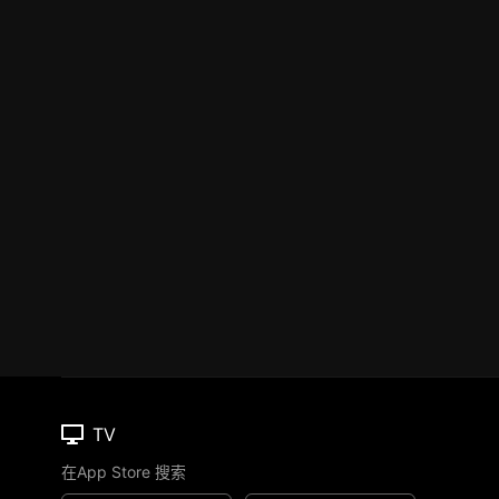
TV
在App Store 搜索