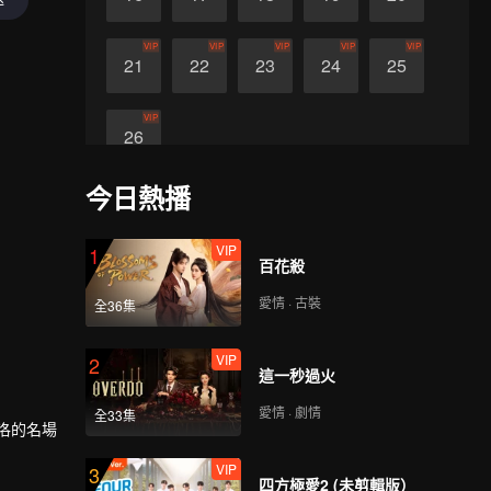
VIP
VIP
VIP
VIP
VIP
21
22
23
24
25
VIP
26
今日熱播
VIP
1
百花殺
愛情 · 古裝
全36集
VIP
2
這一秒過火
愛情 · 劇情
全33集
洛的名場
。
VIP
3
四方極愛2 (未剪輯版）