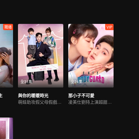
獨播
VIP
全31集
全24集
生
與你的暖暖時光
那小子不可愛
萌娃助攻假父母假戲真做
凌美仕劉特上演超甜愛故事