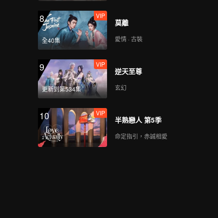
VIP
8
莫離
愛情 · 古裝
全40集
VIP
9
逆天至尊
玄幻
更新到第534集
VIP
10
半熟戀人 第5季
命定指引，赤誠相愛