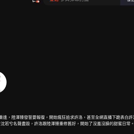
人重逢，陸澤臻發誓要報復，開始瘋狂追求許洛，甚至全網直播下跪表白許
女沈若兮名聲盡毀，許洛跟陸澤臻重修舊好，開始了沒羞沒臊的甜蜜日常