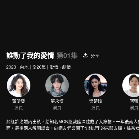
誰動了我的愛情
第01集
分享
2023
|
內地
|
全26集
|
愛情 · 劇情
董昕赟
張永博
樊楚琦
阿鹽
演員
演員
演員
演員
網紅許洛婚內出軌，給知名MCN總裁陸澤臻戴了大綠帽。一年後兩
面。最後兩人解開誤會，向網友們公開了“出軌門”的來龍去脈，綠茶