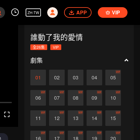
APP
VIP
ZH-TW
誰動了我的愛情
全26集
VIP
劇集
VIP
01
02
03
04
05
VIP
VIP
VIP
VIP
VIP
06
07
08
09
10
VIP
VIP
VIP
VIP
VIP
11
12
13
14
15
VIP
VIP
VIP
VIP
VIP
16
17
18
19
20