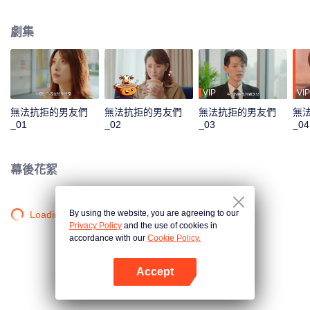
性格迥異的男人，顧歆甜只好一邊隱瞞失憶與腳踏三隻船的事實，一邊試圖找
回自己的記憶，在這個過程中，她不得不以“22歲”的心理年齡面對“30歲”自己所
劇集
要面對的一切，在愛情與事業的重重困難中，她終於明白“愛”的真正意義，並勇
敢面對和承認自己的錯誤，最終收穫愛情與成長的故事。
VIP
VIP
無法抗拒的男友們
無法抗拒的男友們
無法抗拒的男友們
無
_01
_02
_03
_04
幕後花絮
By using the website, you are agreeing to our
Loading…
Privacy Policy
and the use of cookies in
accordance with our
Cookie Policy.
Accept
打開App