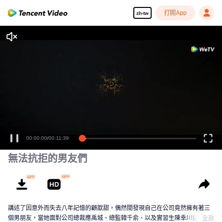
打開App
zh-tw
00:00:00
/
00:11:39
無法抗拒的男友們
講述了因意外而失去八年記憶的顧歆甜，偶然間發現自己在公司竟然擁有著三
個男朋友，當她面對公司總裁應禹城、總監韓千俞、以及實習生陳幸川這三個
全部