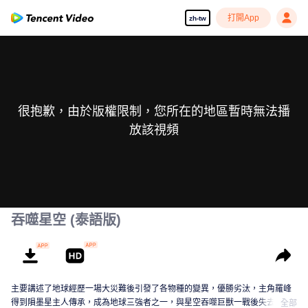
打開App
zh-tw
很抱歉，由於版權限制，您所在的地區暫時無法播
放該視頻
吞噬星空 (泰語版)
主要講述了地球經歷一場大災難後引發了各物種的變異，優勝劣汰，主角羅峰
得到隕墨星主人傳承，成為地球三強者之一，與星空吞噬巨獸一戰後失去肉
全部