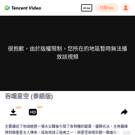
打開App
zh-tw
很抱歉，由於版權限制，您所在的地區暫時無法播
放該視頻
吞噬星空 (泰語版)
主要講述了地球經歷一場大災難後引發了各物種的變異，優勝劣汰，主角羅峰
得到隕墨星主人傳承，成為地球三強者之一，與星空吞噬巨獸一戰後失去肉
全部