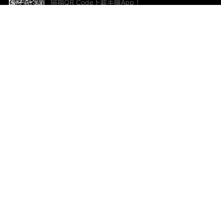
掃描QR Code下載手機App！
幫助與回饋
關
意見反饋
加
聯
電郵
ted.