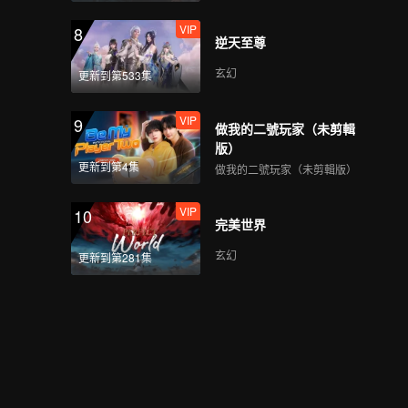
VIP
8
逆天至尊
玄幻
更新到第533集
VIP
9
做我的二號玩家（未剪輯
版）
更新到第4集
做我的二號玩家（未剪輯版）
VIP
10
完美世界
玄幻
更新到第281集