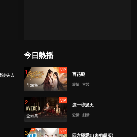
今日熱播
VIP
1
百花殺
戰後失去
愛情 · 古裝
全36集
VIP
2
這一秒過火
愛情 · 劇情
全33集
VIP
3
四方極愛2 (未剪輯版）