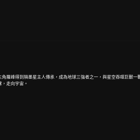
主角羅峰得到隕墨星主人傳承，成為地球三強者之一，與星空吞噬巨獸一
球，走向宇宙。