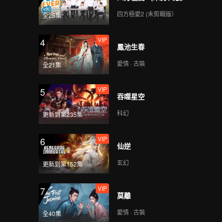
四方極愛2 (未剪輯版）
全25集
VIP
4
鳳池生春
愛情 · 古裝
全21集
VIP
5
吞噬星空
科幻
更新到第235集
VIP
6
仙逆
玄幻
更新到第152集
VIP
7
莫離
愛情 · 古裝
全40集