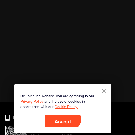
By using the website, you are agreeing to our
Privacy Policy
and the use of cookies in
accordance with our
Cookie Policy.
Phone
Accept