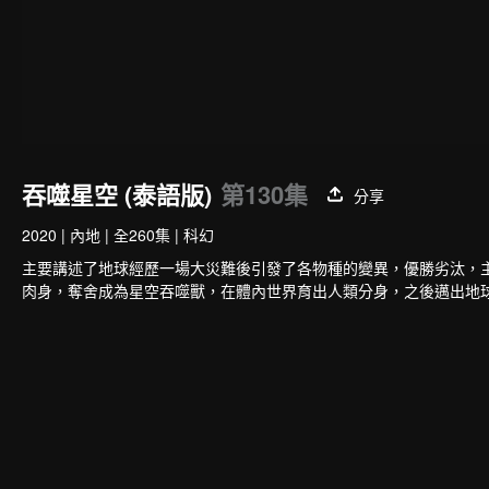
吞噬星空 (泰語版)
第130集
分享
2020
|
內地
|
全260集
|
科幻
主要講述了地球經歷一場大災難後引發了各物種的變異，優勝劣汰，
肉身，奪舍成為星空吞噬獸，在體內世界育出人類分身，之後邁出地