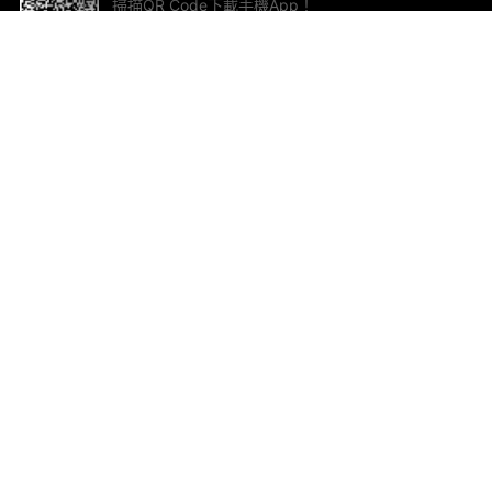
掃描QR Code下載手機App！
幫助與回饋
關
意見反饋
加
聯
電郵
ted.