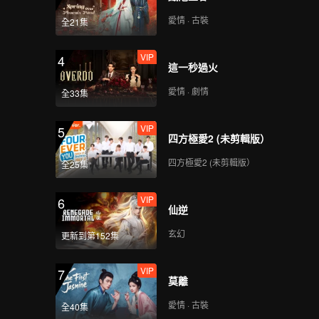
愛情 · 古裝
全21集
VIP
4
這一秒過火
愛情 · 劇情
全33集
VIP
5
四方極愛2 (未剪輯版）
四方極愛2 (未剪輯版）
全25集
VIP
6
仙逆
玄幻
更新到第152集
VIP
7
莫離
愛情 · 古裝
全40集