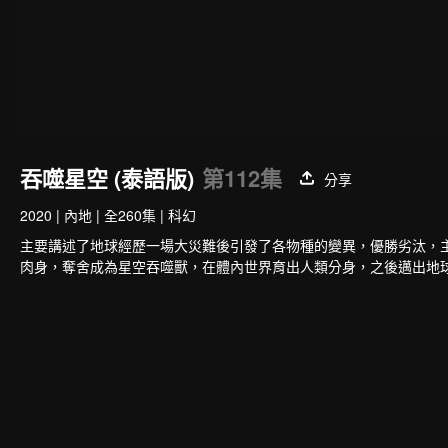
吞噬星空 (泰語版)
第112集
分享
2020
|
內地
|
全260集
|
科幻
主要講述了地球經歷一場大災難後引發了各物種的變異，優勝劣汰，
肉身，奪舍成為星空吞噬獸，在體內世界育出人類分身，之後邁出地