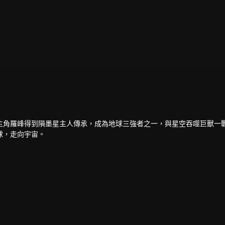
主角羅峰得到隕墨星主人傳承，成為地球三強者之一，與星空吞噬巨獸一
球，走向宇宙。