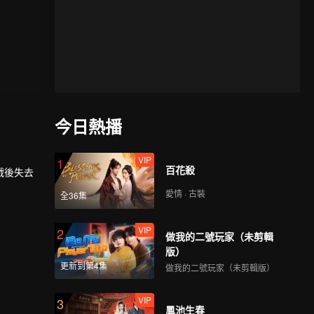
今日熱播
VIP
1
百花殺
戰後失去
愛情 · 古裝
全36集
VIP
2
做我的二號玩家（未剪輯
版）
更新到第4集
做我的二號玩家（未剪輯版）
VIP
3
鳳池生春