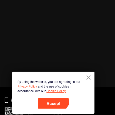
By using the website, you are agreeing to our
Privacy Policy
and the use of cookies in
accordance with our
Cookie Policy.
Phone
Accept