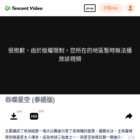
打開App
zh-tw
很抱歉，由於版權限制，您所在的地區暫時無法播
放該視頻
吞噬星空 (泰語版)
主要講述了地球經歷一場大災難後引發了各物種的變異，優勝劣汰，主角羅峰
得到隕墨星主人傳承，成為地球三強者之一，與星空吞噬巨獸一戰後失去肉
全部