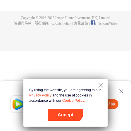
身，奪舍成為星空吞噬獸，在體內世界育出人類分身，之後邁出地球，走向宇
宙。
Copyright © 2016-
2026
Image Future Investment (HK) Limited.
協議與條款
|
隱私協議
|
Cookie Policy
|
意見反饋
|
@
TencentVideo
By using the website, you are agreeing to our
Privacy Policy
and the use of cookies in
accordance with our
Cookie Policy.
Tencent Video
打開App
觀看更多內容
Accept
如果失敗，請
點擊此處
重試
打開App