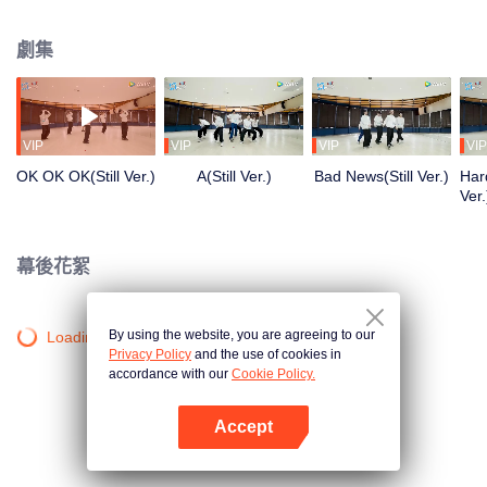
清晨到深夜，從生疏到熟練，每一步都是蛻變。想了解他們的練習室故事嗎？
劇集
VIP
VIP
VIP
VIP
OK OK OK(Still Ver.)
A(Still Ver.)
Bad News(Still Ver.)
Hard
Ver.
幕後花絮
By using the website, you are agreeing to our
Loading…
Privacy Policy
and the use of cookies in
accordance with our
Cookie Policy.
Accept
打開App