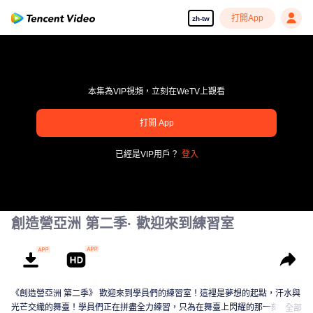
打開App
zh-tw
本集為VIP視頻，立刻在WeTV上觀看
打開 App
pay limit
已經是VIP用戶？
登入
錯誤碼: 70013083.-1-01c557d5814cfd590dc31f26671a993f
00:00:00
/
00:00:00
創造營亞洲 第二季· 歡迎來到練習室
《創造營亞洲 第二季》 歡迎來到學員們的練習室！這裡是夢想的起點，汗水與
光芒交織的舞臺！學員們正在拼盡全力練習，只為在舞臺上閃耀的那一刻。從
全部