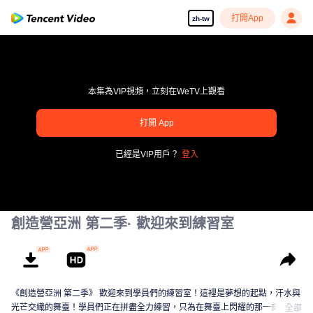
打開App
zh-tw
本集為VIP視頻，立刻在WeTV上觀看
打開 App
pay limit
已經是VIP用戶？
登入
錯誤碼: 70013083.-1-e488bd99aa198078a59ae1c503ac4cf6
00:00:00
/
00:00:00
創造營亞洲 第二季· 歡迎來到練習室
《創造營亞洲 第二季》 歡迎來到學員們的練習室！這裡是夢想的起點，汗水與
光芒交織的舞臺！學員們正在拼盡全力練習，只為在舞臺上閃耀的那一刻。從
全部