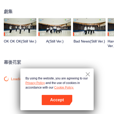
清晨到深夜，從生疏到熟練，每一步都是蛻變。想了解他們的練習室故事嗎？
劇集
VIP
VIP
VIP
VIP
OK OK OK(Still Ver.)
A(Still Ver.)
Bad News(Still Ver.)
Hard
Ver.
幕後花絮
By using the website, you are agreeing to our
Loading…
Privacy Policy
and the use of cookies in
accordance with our
Cookie Policy.
Accept
打開App