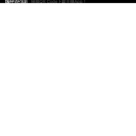
掃描QR Code下載手機App！
幫助與回饋
關
意見反饋
加
聯
電郵
ted.