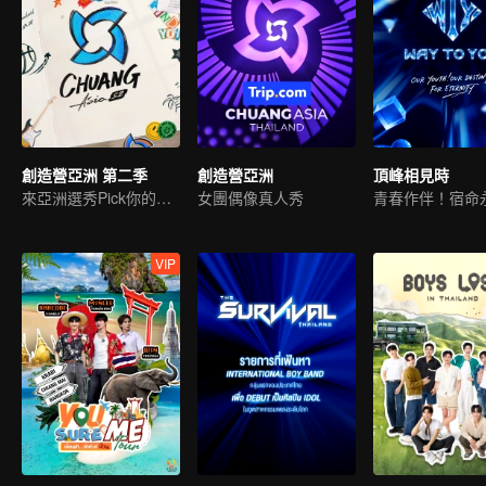
創造營亞洲 第二季
創造營亞洲
頂峰相見時
來亞洲選秀Pick你的偶像
女團偶像真人秀
青春作伴！宿命
VIP