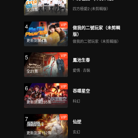
I Dream(Still Ver.)
四方極愛2 (未剪輯版）
全25集
VIP
4
做我的二號玩家（未剪輯
VIP
No Way(Still Ver.)
版）
更新到第4集
做我的二號玩家（未剪輯版）
VIP
5
鳳池生春
VIP
Python(Moving Ver.)
愛情 · 古裝
全21集
VIP
6
吞噬星空
VIP
I Dream(Moving Ver.)
科幻
更新到第235集
VIP
7
仙逆
VIP
No Way(Moving Ver.)
玄幻
更新到第152集