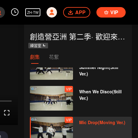
APP
VIP
ZH-TW
VIP
Crush(Still Ver.)
創造營亞洲 第二季· 歡迎來到練習室
練習室
劇集
花絮
VIP
Last Fireworks of the
Summer Night(Still
Ver.)
VIP
When We Disco(Still
Ver.)
VIP
Mic Drop(Moving Ver.)
送