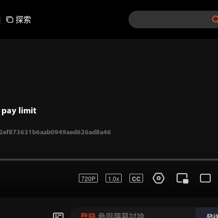
|
探索
pay limit
720P
1.0x
CC
2ef873631b6aab0949aed626ad8a46
登錄
參與彈幕討論
發