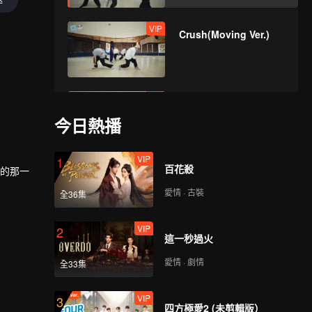
VIP
Crush(Moving Ver.)
VIP
Last Fireworks of the
Summer
今日熱播
Night(Moving Ver.)
VIP
1
百花殺
VIP
耀的那一
When We
Disco(Moving Ver.)
愛情 · 古裝
全36集
VIP
2
這一秒過火
VIP
Python(Still Ver.)
愛情 · 劇情
全33集
VIP
3
四方極愛2 (未剪輯版）
VIP