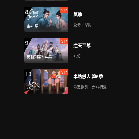
VIP
8
莫離
愛情 · 古裝
全40集
VIP
9
逆天至尊
玄幻
更新到第534集
VIP
10
半熟戀人 第5季
命定指引，赤誠相愛