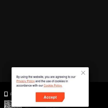
By using the website, you are agreeing to our
Privacy Policy
and the use of cookies in
accordance with our
Cookie Policy.
Phone
Accept