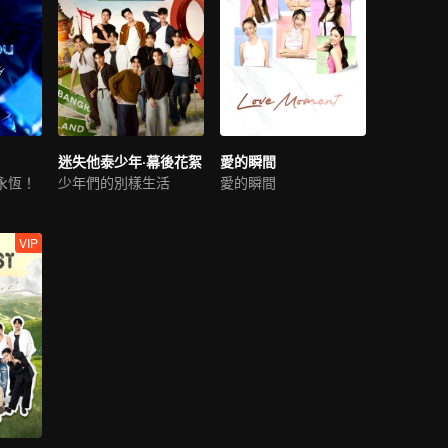
迷失他泰少年·幕後花絮
愛的瞬間
永恆！
少年們的別樣生活
愛的瞬間
VIP