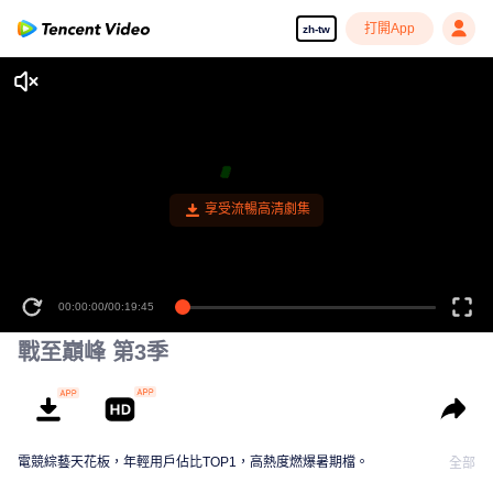
打開App
zh-tw
享受流暢高清劇集
00:00:00
/
00:19:45
戰至巔峰 第3季
電競綜藝天花板，年輕用戶佔比TOP1，高熱度燃爆暑期檔。
全部