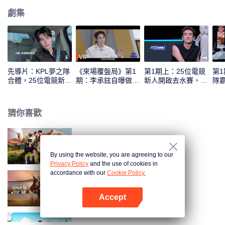
劇集
VIP
先導片：KPL夢之隊
《來場覆盤局》第1
第1期上：25位電競
第
合體，25位電競新人
期：李承鉉自曝做
新人開啟去水賽，誰
隊
實力初考核！
“全職奶爸”後抑鬱？
將首登紅黑榜！
年
猜你喜歡
現在就出發 第2季
By using the website, you are agreeing to our
Privacy Policy
and the use of cookies in
accordance with our
Cookie Policy.
日落時分說愛你
Accept
打開App