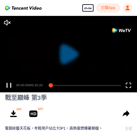
打開App
zh-tw
享受流暢高清劇集
00:00:00
/
00:20:20
戰至巔峰 第3季
電競綜藝天花板，年輕用戶佔比TOP1，高熱度燃爆暑期檔。
全部