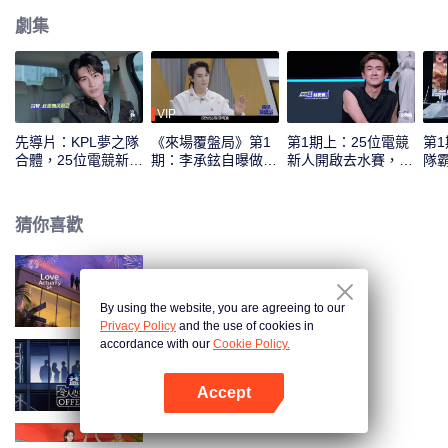
劇集
VIP
先導片：KPL夢之隊
《來場覆盤局》第1
第1期上：25位電競
第
合體，25位電競新人
期：李承鉉自曝做
新人開啟去水賽，誰
隊
實力初考核！
“全職奶爸”後抑鬱？
將首登紅黑榜！
年
猜你喜歡
半熟戀人 第4季
By using the website, you are agreeing to our
Privacy Policy
and the use of cookies in
accordance with our
Cookie Policy.
令人心動的offer 第6季
Accept
打開App